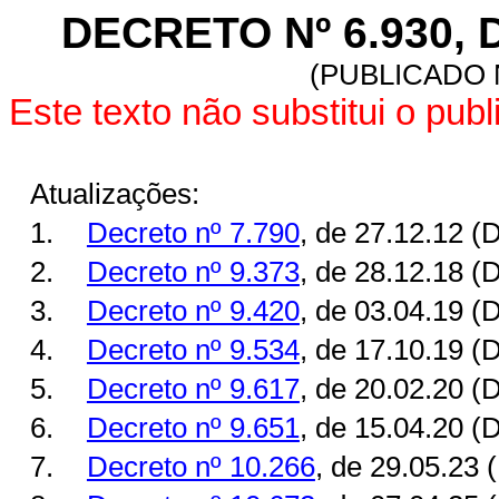
DECRETO Nº 6.930, 
(
PUBLICADO 
Este texto não substitui o pu
Atualizações:
1.
Decreto nº 7.790
, de 27.12.12 (
2.
Decreto nº 9.373
, de 28.12.18 (
3.
Decreto nº 9.420
, de 03.04.19 (
4.
Decreto nº 9.534
, de 17.10.19 (
5.
Decreto nº 9.617
, de 20.02.20 (
6.
Decreto nº 9.651
, de 15.04.20 (
7.
Decreto nº 10.266
, de 29.05.23