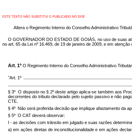
ESTE TEXTO NÃO SUBSTITUI O PUBLICADO NO DOE
Altera o Regimento Interno do Conselho Administrativo Tributá
O GOVERNADOR DO ESTADO DE GOIÁS, no uso de suas atribuiçõe
no art. 65 da Lei nº 16.469, de 19 de janeiro de 2009, e em atenç
Art. 1º
O Regimento Interno do Conselho Administrativo Tributár
"Art. 1º
............................................................................................
.........................................................................................................
§ 3º O disposto no § 2º deste artigo aplica-se também aos Proces
decorrentes do tributo declarado pelo sujeito passivo e não pag
CTE.
§ 4º Não será proferida decisão que implique afastamento da apl
§ 5º O CAT deverá observar:
I - as decisões com trânsito em julgado e suas razões determina
a) em ações diretas de inconstitucionalidade e em ações declarat