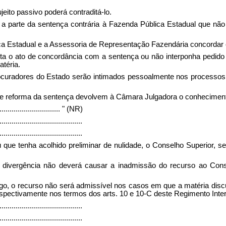
jeito passivo poderá contraditá-lo.
a parte da sentença contrária à Fazenda Pública Estadual que não
ica Estadual e a Assessoria de Representação Fazendária concordar
a o ato de concordância com a sentença ou não interponha pedido 
téria.
rocuradores do Estado serão intimados pessoalmente nos processos p
do de reforma da sentença devolvem à Câmara Julgadora o conhecimen
...............................
" (NR)
.........................................
.........................................
ue tenha acolhido preliminar de nulidade, o Conselho Superior, se
 divergência não deverá causar a inadmissão do recurso ao Conse
igo, o recurso não será admissível nos casos em que a matéria dis
pectivamente nos termos dos arts. 10 e 10-C deste Regimento Inter
.........................................
.........................................