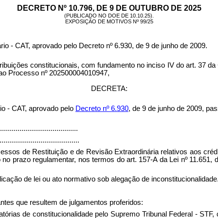
DECRETO Nº 10.796, DE 9 DE OUTUBRO DE 2025
(PUBLICADO NO DOE DE 10.10.25).
EXPOSIÇÃO DE MOTIVOS Nº 99/25
rio - CAT,
aprovado pelo Decreto nº 6.930, de 9 de junho de 2009
.
s constitucionais, com fundamento no inciso IV do art. 37 da C
ão ao Processo nº 202500004010947,
DECRETA:
io - CAT, aprovado pelo
Decreto nº 6.930
, de 9 de junho de 2009, pa
........................................
.........................................
sos de Restituição e de Revisão Extraordinária relativos aos crédito
o no prazo regulamentar, nos termos do art. 157-A da Lei nº 11.651,
icação de lei ou ato normativo sob alegação de inconstitucionalidade
ntes que resultem de julgamentos proferidos:
órias de constitucionalidade pelo Supremo Tribunal Federal - STF, co