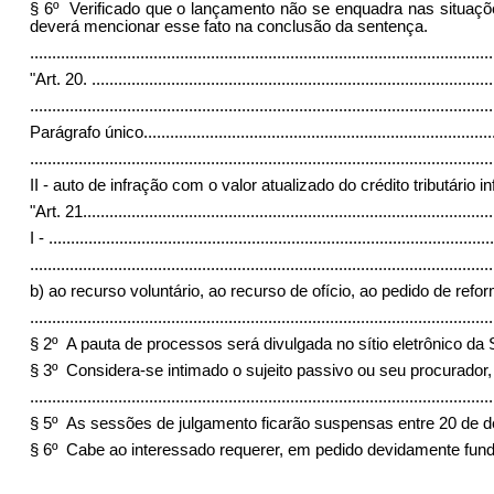
§ 6º Verificado que o lançamento não se enquadra nas situaçõ
deverá mencionar esse fato na conclusão da sentença.
........................................................................................................
"Art. 20.
...........................................................................................
.........................................................................................................
Parágrafo único.
..............................................................................
.........................................................................................................
II - auto de infração com o valor atualizado do crédito tributário 
"Art. 21.
............................................................................................
I -
.....................................................................................................
.........................................................................................................
b) ao recurso voluntário, ao recurso de ofício, ao pedido de refo
.........................................................................................................
§ 2º A pauta de processos será divulgada no sítio eletrônico da
§ 3º Considera-se intimado o sujeito passivo ou seu procurador,
.........................................................................................................
§ 5º As sessões de julgamento ficarão suspensas entre 20 de dez
§ 6º Cabe ao interessado requerer, em pedido devidamente funda