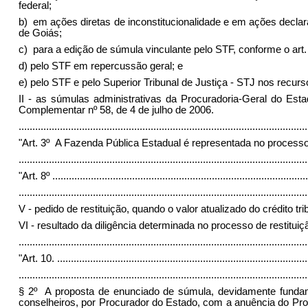
federal;
b) em ações diretas de inconstitucionalidade e em ações declara
de Goiás;
c) para a edição de súmula vinculante pelo STF, conforme o art. 
d) pelo STF em repercussão geral; e
e) pelo STF e pelo Superior Tribunal de Justiça - STJ nos recurs
II - as súmulas administrativas da Procuradoria-Geral do Est
Complementar nº 58, de 4 de julho de 2006.
........................................................................................................
"Art. 3º A Fazenda Pública Estadual é representada no process
........................................................................................................
"Art. 8º
.............................................................................................
.........................................................................................................
V - pedido de restituição, quando o valor atualizado do crédito tr
VI - resultado da diligência determinada no processo de restituiçã
........................................................................................................
"Art. 10.
...........................................................................................
.........................................................................................................
§ 2º A proposta de enunciado de súmula, devidamente fundam
conselheiros, por Procurador do Estado, com a anuência do Pr