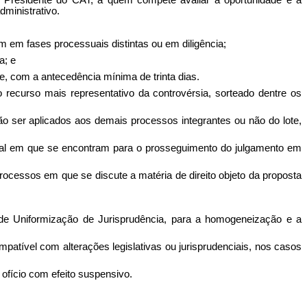
 Presidente do CAT, a quem compete avaliar a oportunidade e a
dministrativo.
 em fases processuais distintas ou em diligência;
a; e
de, com a antecedência mínima de trinta dias.
recurso mais representativo da controvérsia, sorteado dentre os
o ser aplicados aos demais processos integrantes ou não do lote,
sual em que se encontram para o prosseguimento do julgamento em
processos em que se discute a matéria de direito objeto da proposta
de Uniformização de Jurisprudência, para a homogeneização e a
atível com alterações legislativas ou jurisprudenciais, nos casos
 ofício com efeito suspensivo.