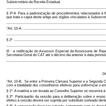
Subsecretário da Receita Estadual.
.........................................................................................................
§ 3º-A Para a padronização de procedimentos relacionados à fis
que trata o caput deste artigo aos órgãos vinculados à Subsecre
........................................................................................................
"Art. 10-A.
.......................................................................................
.........................................................................................................
§ 2º
.................................................................................................
.........................................................................................................
III - a notificação do Assessor Especial da Assessoria de Re
Secretaria-Geral do CAT até o décimo dia anterior à data previst
........................................................................................................
D
"Art. 10-B. Se entre a Primeira Câmara Superior e a Segunda 
com a totalidade dos conselheiros efetivos para uniformizar o 
§ 1º A matéria a ser levada ao Conselho Superior se resumirá 
§ 2º Participarão da sessão para a deliberação sobre o enunci
efetivo à sessão deverá ser suprida por substituto sorteado de