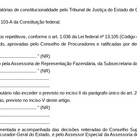
tórias de constitucionalidade pelo Tribunal de Justiça do Estado de
103-A da Constituição federal;
os repetitivos, conforme o art. 1.036 da Lei federal nº 13.105 (Códig
ado, aprovadas pelo Conselho de Procuradores e ratificadas por d
...............................
" (NR)
o pela Assessoria de Representação Fazendária, da Subsecretaria da
...............................
" (NR)
........................................
.........................................
ibutário não exceder o previsto no inciso II do parágrafo único do art.
o, previsto no inciso V deste artigo.
...............................
" (NR)
.........................................
.........................................
entada e acompanhada das decisões reiteradas do Conselho Super
ocurador-Geral do Estado, e pelo Assessor Especial da Assessoria 