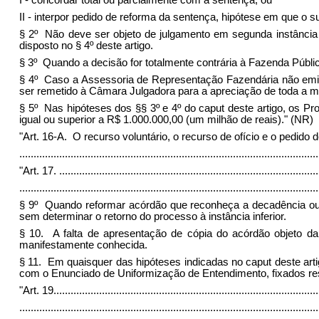
I - concordar total ou parcialmente com a sentença; ou
II - interpor pedido de reforma da sentença, hipótese em que o su
§ 2º Não deve ser objeto de julgamento em segunda instância 
disposto no § 4º deste artigo.
§ 3º Quando a decisão for totalmente contrária à Fazenda Públ
§ 4º Caso a Assessoria de Representação Fazendária não emit
ser remetido à Câmara Julgadora para a apreciação de toda a ma
§ 5º Nas hipóteses dos §§ 3º e 4º do caput deste artigo, os P
igual ou superior a R$ 1.000.000,00 (um milhão de reais)." (NR)
"Art. 16-A. O recurso voluntário, o recurso de ofício e o pedi
........................................................................................................
"Art. 17.
...........................................................................................
.........................................................................................................
§ 9º Quando reformar acórdão que reconheça a decadência ou q
sem determinar o retorno do processo à instância inferior.
§ 10. A falta de apresentação de cópia do acórdão objeto da
manifestamente conhecida.
§ 11. Em quaisquer das hipóteses indicadas no caput deste art
com o Enunciado de Uniformização de Entendimento, fixados res
"Art. 19.
............................................................................................
.........................................................................................................