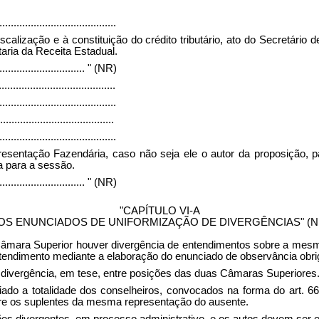
.........................................
calização e à constituição do crédito tributário, ato do Secretári
taria da Receita Estadual.
...............................
" (NR)
.........................................
.........................................
........................................
.........................................
presentação Fazendária, caso não seja ele o autor da proposição, 
a para a sessão.
...............................
" (NR)
"CAPÍTULO VI-A
OS ENUNCIADOS DE UNIFORMIZAÇÃO DE DIVERGÊNCIAS" (N
Câmara Superior houver divergência de entendimentos sobre a mesma
entendimento mediante a elaboração do enunciado de observância obri
à divergência, em tese, entre posições das duas Câmaras Superiores
ado a totalidade dos conselheiros, convocados na forma do art. 66
ntre os suplentes da mesma representação do ausente.