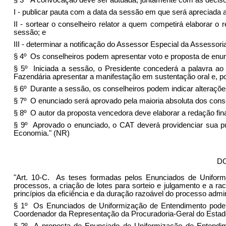
§ 3º A convocação deve ser autuada, juntamente com as decisõ
I - publicar pauta com a data da sessão em que será apreciada a
II - sortear o conselheiro relator a quem competirá elaborar o
sessão; e
III - determinar a notificação do Assessor Especial da Assess
§ 4º Os conselheiros podem apresentar voto e proposta de enunc
§ 5º Iniciada a sessão, o Presidente concederá a palavra ao
Fazendária apresentar a manifestação em sustentação oral e, 
§ 6º Durante a sessão, os conselheiros podem indicar alteraçõe
§ 7º O enunciado será aprovado pela maioria absoluta dos conse
§ 8º O autor da proposta vencedora deve elaborar a redação fin
§ 9º Aprovado o enunciado, o CAT deverá providenciar sua pub
Economia." (NR)
DO
"Art. 10-C. As teses formadas pelos Enunciados de Uniformiz
processos, a criação de lotes para sorteio e julgamento e a 
princípios da eficiência e da duração razoável do processo admin
§ 1º Os Enunciados de Uniformização de Entendimento poderão
Coordenador da Representação da Procuradoria-Geral do Estad