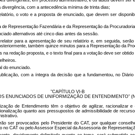
es divergentes, em processo administrativo, e os autos devem ser 
 divergência, com a antecedência mínima de trinta dias;
 relatório, o voto e a proposta de enunciado, que devem ser dispon
oria de Representação Fazendária e da Representação da
Procuradoria
iado alternativos até cinco dias antes da sessão.
 relator para a apresentação de seu relatório e, em seguida, ser
posteriormente, também quinze minutos para a Representação da Pro
s na redação proposta, e o texto final para a votação deve ser obt
lheiros.
al do enunciado.
licação, com a íntegra da decisão que a fundamentou, no Diário Of
"CAPÍTULO VI-B
S ENUNCIADOS DE UNIFORMIZAÇÃO DE ENTENDIMENTO" (
ação de Entendimento têm o objetivo de agilizar, racionalizar e
racionalização quanto aos pressupostos de admissibilidade de recu
istrativo.
 ser provocados pelo Presidente do CAT, por qualquer conselheir
o no CAT ou pelo Assessor Especial da Assessoria de Representaçã