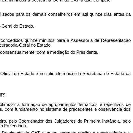
encaminhados à Secretaria-Geral do CAT, à qual compete:
ibilizados para os demais conselheiros em até quinze dias antes da
-Geral do Estado
.
ão concedidos quinze minutos para a Assessoria de Representação
curadoria-Geral do Estado.
ido consensualmente, com a mediação do Presidente.
icial do Estado e no sítio eletrônico da Secretaria de Estado da
NR)
 otimizar a formação de agrupamentos temáticos e repetitivos de
rsos, com fundamento no sistema de precedentes e observância dos
o, pelo Coordenador dos Julgadores de Primeira Instância, pelo
o Fazendária.