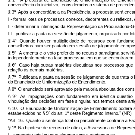
§ 2º A proposta de Enunciado de Uniformização de Entendim
conveniência da iniciativa, considerados o sistema de precedent
§ 3º Após a concordância da Presidência, a proposta será enca
I - formar lotes de processos conexos, decorrentes ou reflexos
II - determinar a intimação da Representação da Procuradoria-
III - publicar a pauta da sessão de julgamento, organizada por 
§ 4º Quando houver multiplicidade de recursos com fundamento
conselheiros para ser pautado em sessão de julgamento compo
§ 5º A ementa e o voto proferido no recurso paradigma servirã
independentemente da fase processual em que se encontrarem.
§ 6º Caso haja outras matérias discutidas nos processos que 
relação às demais matérias.
§ 7º Publicada a pauta da sessão de julgamento de que trata o i
do Enunciado de Uniformização de Entendimento.
§ 8º O enunciado será aprovado pela maioria absoluta dos conse
§ 9º As impugnações com fundamento em idêntica questão de
vinculação das decisões em fase singular, nos termos deste arti
§ 10. O Enunciado de Uniformização de Entendimento poderá ser
estabelecidos no § 5º do art. 1º deste Regimento Interno." (NR)
"Art. 16. Quanto à sentença total ou parcialmente contrária à Fa
§ 1º Na hipótese de recurso de ofício, a Assessoria de Represe