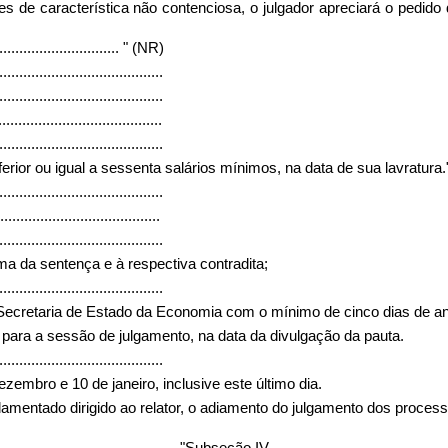
es de característica não contenciosa, o julgador apreciará o pedi
...............................
" (NR)
.........................................
.........................................
.........................................
.........................................
inferior ou igual a sessenta salários mínimos, na data de sua lavratura
.........................................
........................................
.........................................
rma da sentença e à respectiva contradita;
.........................................
 Secretaria de Estado da Economia com o mínimo de cinco dias de ant
 para a sessão de julgamento, na data da divulgação da pauta.
.........................................
embro e 10 de janeiro, inclusive este último dia.
mentado dirigido ao relator, o adiamento do julgamento dos processo