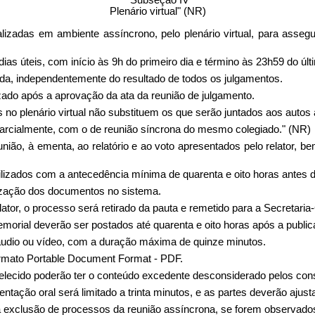
"Subseção IV
Plenário virtual" (NR)
zadas em ambiente assíncrono, pelo plenário virtual, para assegur
ias úteis, com início às 9h do primeiro dia e término às 23h59 do últ
ada, independentemente do resultado de todos os julgamentos.
izado após a aprovação da ata da reunião de julgamento.
 plenário virtual não substituem os que serão juntados aos autos ap
u parcialmente, com o de reunião síncrona do mesmo colegiado." (NR)
eunião, à ementa, ao relatório e ao voto apresentados pelo relator
lizados com a antecedência mínima de quarenta e oito horas antes do
ilização dos documentos no sistema.
or, o processo será retirado da pauta e remetido para a Secretaria-
emorial deverão ser postados até quarenta e oito horas após a publi
áudio ou vídeo, com a duração máxima de quinze minutos.
rmato Portable Document Format - PDF.
ecido poderão ter o conteúdo excedente desconsiderado pelos cons
entação oral será limitado a trinta minutos, e as partes deverão ajus
 a exclusão de processos da reunião assíncrona, se forem observados 