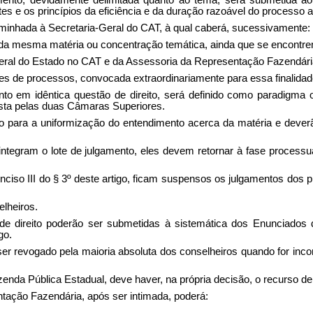
ento, devidamente delimitada quanto ao tema, será submetida ao
es e os princípios da eficiência e da duração razoável do processo a
minhada à Secretaria-Geral do CAT, à qual caberá, sucessivamente:
, da mesma matéria ou concentração temática, ainda que se encontrem
Geral do Estado no CAT e da Assessoria da Representação Fazendári
lotes de processos, convocada extraordinariamente para essa finalida
 em idêntica questão de direito, será definido como paradigma o 
sta pelas duas Câmaras Superiores.
o para a uniformização do entendimento acerca da matéria e deverã
integram o lote de julgamento, eles devem retornar à fase proces
nciso III do § 3º deste artigo, ficam suspensos os julgamentos dos 
lheiros.
 direito poderão ser submetidas à sistemática dos Enunciados 
go.
 revogado pela maioria absoluta dos conselheiros quando for incomp
zenda Pública Estadual, deve haver, na própria decisão, o recurso de
ntação Fazendária, após ser intimada, poderá: