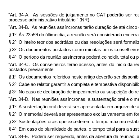
"Art. 34-A. As sessões de julgamento no CAT poderão ser reali
processo administrativo tributário." (NR)
"Art. 34-B. As reuniões assíncronas terão duração de até cinco d
§ 1º Às 23h59 do último dia, a reunião será considerada encerr
§ 2º O inteiro teor dos acórdãos ou das resoluções será formal
§ 3º Os documentos postados como minutas pelos conselheiros no
§ 4º O período da reunião assíncrona poderá coincidir, total o
"Art. 34-C. Os conselheiros terão acesso, antes do início da r
postados previamente.
§ 1º Os documentos referidos neste artigo deverão ser disponibi
§ 2º Cabe ao relator garantir a completa e tempestiva disponib
§ 3º No caso de declaração de impedimento ou suspeição do relat
"Art. 34-D. Nas reuniões assíncronas, a sustentação oral e o m
§ 1º A sustentação oral deverá ser apresentada em arquivo de 
§ 2º O memorial deverá ser apresentado exclusivamente em fo
§ 3º Sustentações orais que excederem o tempo máximo estabel
§ 4º Em caso de pluralidade de partes, o tempo total para a sust
"Art. 34-E. Poderá ser requerido, antes da abertura da reunião,