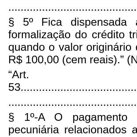
..........................................
§ 5º Fica dispensada 
formalização do crédito t
quando o valor originário 
R$ 100,00 (cem reais).” (
“Art.
53.
.....................................
..........................................
§ 1º-A O pagamento d
pecuniária relacionados 