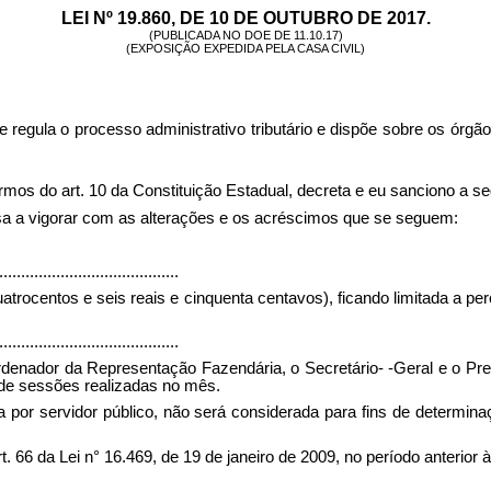
LEI Nº 19.860, DE 10 DE OUTUBRO DE 2017.
(PUBLICADA NO DOE DE 11.10.17)
(EXPOSIÇÃO EXPEDIDA PELA CASA CIVIL)
que regula o processo administrativo tributário e dispõe sobre os ór
 art. 10 da Constituição Estadual, decreta e eu sanciono a seg
ssa a vigorar com as alterações e os acréscimos que se seguem:
.........................................
uatrocentos e seis reais e cinquenta centavos), ficando limitada a p
.........................................
rdenador da Representação Fazendária, o Secretário- -Geral e o Pre
 de sessões realizadas no mês.
 por servidor público, não será considerada para fins de determinaçã
. 66 da Lei n° 16.469, de 19 de janeiro de 2009, no período anterior à