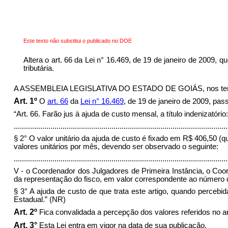
Este texto não substitui o publicado no DOE
Altera o art. 66 da Lei n° 16.469, de 19 de janeiro de 2009, 
tributária.
A ASSEMBLEIA LEGISLATIVA DO ESTADO DE GOIÁS, nos termos do
Art. 1º
O
art. 66
da
Lei n° 16.469
, de 19 de janeiro de 2009, pa
“Art. 66. Farão jus à ajuda de custo mensal, a título indenizatório:
.........................................................................................................
§ 2° O valor unitário da ajuda de custo é fixado em R$ 406,50 (q
valores unitários por mês, devendo ser observado o seguinte:
.........................................................................................................
V - o Coordenador dos Julgadores de Primeira Instância, o Coo
da representação do fisco, em valor correspondente ao número
§ 3° A ajuda de custo de que trata este artigo, quando percebida
Estadual.” (NR)
Art. 2º
Fica convalidada a percepção dos valores referidos no art
Art. 3°
Esta Lei entra em vigor na data de sua publicação.