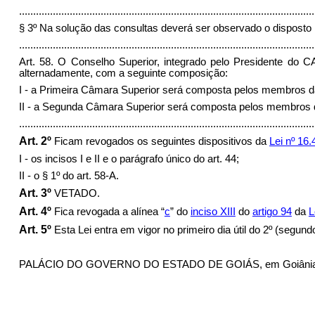
.........................................................................................................
§ 3º Na solução das consultas deverá ser observado o disposto no
.........................................................................................................
Art. 58. O Conselho Superior, integrado pelo Presidente do
alternadamente, com a seguinte composição:
I - a Primeira Câmara Superior será composta pelos membros 
II - a Segunda Câmara Superior será composta pelos membros 
........................................................................................................
Art. 2º
Ficam revogados os seguintes dispositivos da
Lei nº 16.
I - os incisos I e II e o parágrafo único do art. 44;
II - o § 1º do art. 58-A.
Art. 3º
VETADO.
Art. 4º
Fica revogada a alínea “
c
” do
inciso XIII
do
artigo 94
da
L
Art. 5º
Esta Lei entra em vigor no primeiro dia útil do 2º (segu
PALÁCIO DO GOVERNO DO ESTADO DE GOIÁS, em Goiânia, 26 