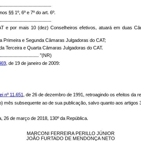
.........................................
s §§ 1º, 6º e 7º do art. 6º.
.........................................
 CAT e por mais 10 (dez) Conselheiros efetivos, atuará em duas 
da Primeira e Segunda Câmaras Julgadoras do CAT;
da Terceira e Quarta Câmaras Julgadoras do CAT.
................................
”(NR)
469
, de 19 de janeiro de 2009:
ei nº 11.651
, de 26 de dezembro de 1991, retroagindo os efeitos da re
ndo) mês subsequente ao de sua publicação, salvo quanto aos artigos 
de março de 2018, 130º da República.
MARCONI FERREIRA PERILLO JÚNIOR
JOÃO FURTADO DE MENDONÇA NETO