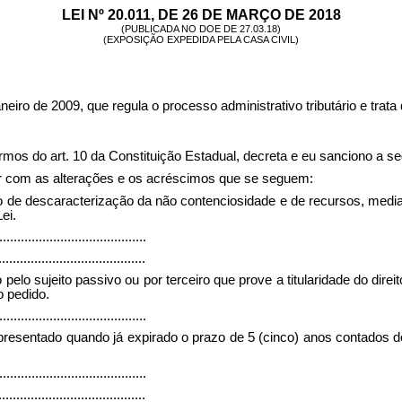
LEI Nº 20.011, DE 26 DE MARÇO DE 2018
(PUBLICADA NO DOE DE 27.03.18)
(EXPOSIÇÃO EXPEDIDA PELA CASA CIVIL)
aneiro de 2009, que regula o processo administrativo tributário e tra
 art. 10 da Constituição Estadual, decreta e eu sanciono a seg
rar com as alterações e os acréscimos que se seguem:
do de descaracterização da não contenciosidade e de recursos, med
ei.
.........................................
.........................................
pelo sujeito passivo ou por terceiro que prove a titularidade do dir
o pedido.
.........................................
apresentado quando já expirado o prazo de 5 (cinco) anos contados 
.........................................
.........................................