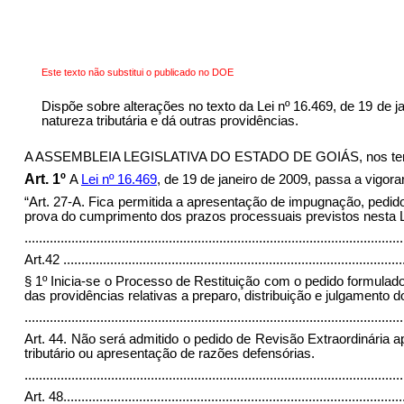
Este texto não substitui o publicado no DOE
Dispõe sobre alterações no texto da Lei nº 16.469, de 19 de j
natureza tributária e dá outras providências.
A ASSEMBLEIA LEGISLATIVA DO ESTADO DE GOIÁS, nos termos do
Art. 1º
A
Lei nº 16.469
, de 19 de janeiro de 2009, passa a vigo
“Art. 27-A. Fica permitida a apresentação de impugnação, pedi
prova do cumprimento dos prazos processuais previstos nesta L
.........................................................................................................
Art.42
..............................................................................................
§ 1º Inicia-se o Processo de Restituição com o pedido formulado 
das providências relativas a preparo, distribuição e julgamento d
.........................................................................................................
Art. 44. Não será admitido o pedido de Revisão Extraordinária 
tributário ou apresentação de razões defensórias.
.........................................................................................................
Art. 48.
.............................................................................................