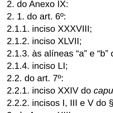
2. do Anexo IX:
2. 1. do art. 6º:
2.1.1. inciso XXXVIII;
2.1.2. inciso XLVII;
2.1.3. às alíneas “a” e “b” 
2.1.4. inciso LI;
2.2. do art. 7º:
2.2.1. inciso XXIV do
capu
2.2.2. incisos I, III e V do §