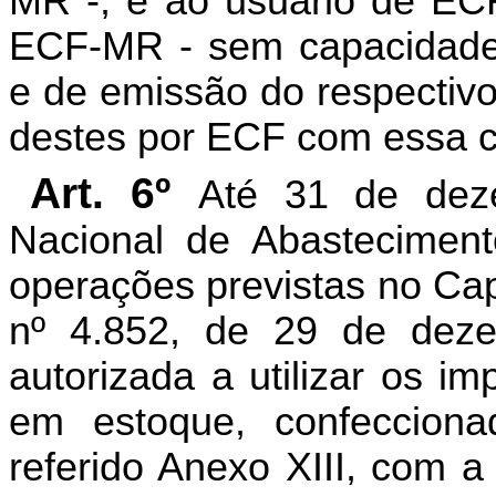
MR -, e ao usuário de ECF
ECF-MR - sem capacidade
e de emissão do respectivo
destes por ECF com essa 
Art. 6º
Até 31 de dez
Nacional de Abastecimen
operações previstas no Cap
nº 4.852, de 29 de dez
autorizada a utilizar os im
em estoque, confeccion
referido Anexo XIII
,
com a r