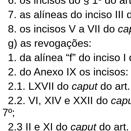
6. os incisos do § 1º do art
7. as alíneas do inciso III
8. os incisos V a VII do
ca
g) as revogações:
1. da alínea “f” do inciso I
2. do Anexo IX os incisos:
2.1. LXVII do
caput
do art.
2.2. VI, XIV e XXII do
cap
7º;
2.3 II e XI do
caput
do art.