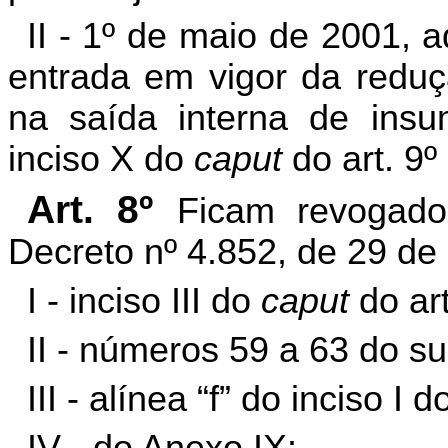
II - 1º de maio de 2001, a
entrada em vigor da redu
na saída interna de insu
inciso X do
caput
do art. 9º
Art. 8º
Ficam revogados
Decreto nº 4.852, de 29 d
I - inciso III do
caput
do art
II - números 59 a 63 do su
III - alínea “f” do inciso I 