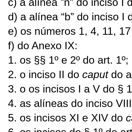
c) a alínea ”n” do inciso I
d) a alínea “b” do inciso I 
e) os números 1, 4, 11, 17
f) do Anexo IX:
1. os §§ 1º e 2º do art. 1º;
2. o inciso II do
caput
do ar
3. o os incisos I a V do § 1
4. as alíneas do inciso VII
5. os incisos XI e XIV do
c