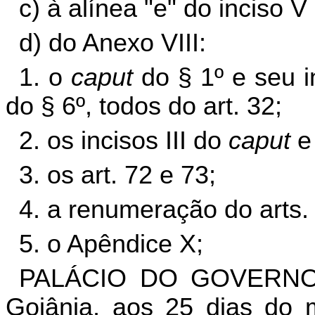
c) à alínea "e" do inciso 
d) do Anexo VIII:
1. o
caput
do § 1º e seu in
do § 6º, todos do art. 32;
2. os incisos III do
caput
e 
3. os art. 72 e 73;
4. a renumeração do arts.
5. o Apêndice X;
PALÁCIO DO GOVERNO
Goiânia, aos 25 dias do 