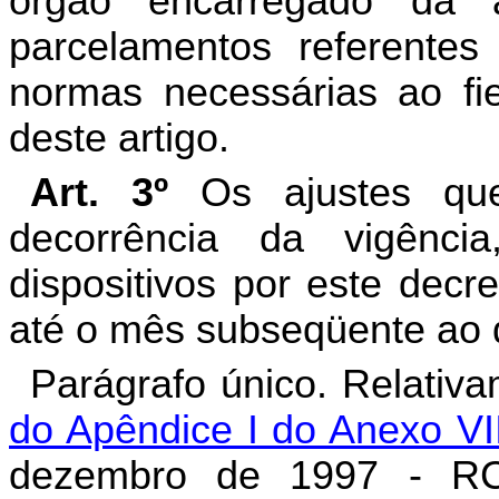
órgão encarregado da a
parcelamentos referente
normas necessárias ao fi
deste artigo.
Art. 3º
Os ajustes qu
decorrência da vigência
dispositivos por este decr
até o mês subseqüente ao d
Parágrafo único. Relativ
d
o
Apêndice I do Anexo VII
dezembro de 1997 - RC