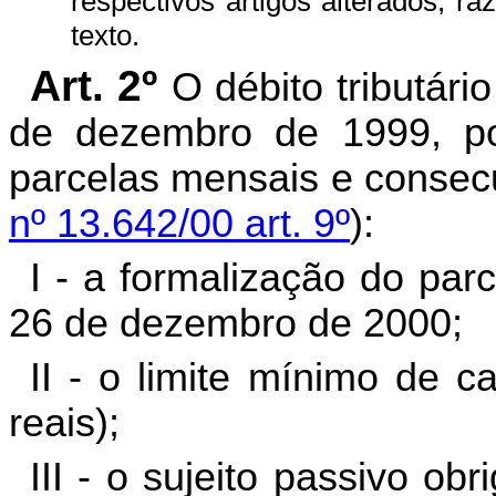
respectivos artigos alterados, r
texto.
Art. 2º
O débito tributári
de dezembro de 1999, p
parcelas mensais e consecu
n
º 13.642/00 art. 9º
):
I - a formalização do par
26 de dezembro de 2000;
II - o limite mínimo de c
reais);
III - o sujeito passivo o