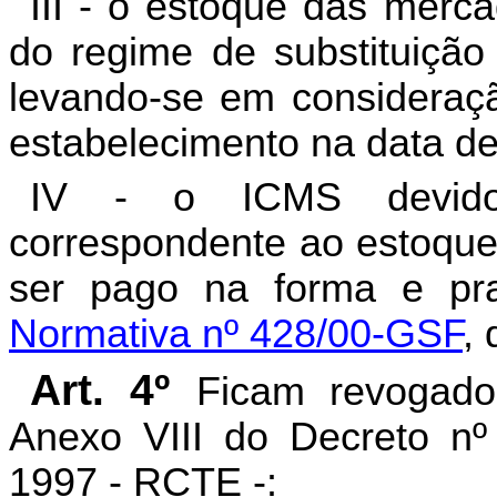
III - o estoque das merc
do regime de substituição 
levando-se em consideraçã
estabelecimento na data de
IV - o ICMS devido p
correspondente ao estoque 
ser pago na forma e pr
N
ormativa nº 428/00-GSF
,
Art. 4º
Ficam revogados
Anexo VIII do Decreto n
1997 - RCTE -: