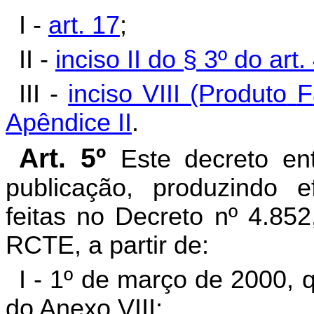
I -
art. 17
;
II -
in
c
is
o
II do §
3º
d
o art.
III -
inciso VIII (Produto
F
Apêndice II
.
Art. 5º
Este decreto en
publicação, produzindo e
feitas no Decreto nº 4.85
RCTE, a partir de:
I - 1º de março de 2000, 
do Anexo VIII;