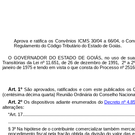
Aprova e ratifica os Convênios ICMS 30/04 a 66/04, o Con
Regulamento do Código Tributário do Estado de Goiás.
O GOVERNADOR DO ESTADO DE GOIÁS, no uso de suas atribui
Transitórias da Lei nº 11.651, de 26 de dezembro de 1991
,
2º a 2
janeiro de 1975 e tendo em vista o que consta do Processo nº 251
Art. 1º
São aprovados, ratificados e com este publicados os
(centésima décima quarta) Reunião Ordinária do Conselho Nacional
Art. 2º
Os dispositivos adiante enumerados do
Decreto nº 4.8
alterações:
“Art. 17
.............................................................................................
.........................................................................................................
§ 3º Na hipótese de o contribuinte comercializar também mercado
procedimento fiscal pela fração obtida da divisão do valor das e