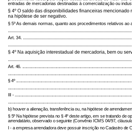
entradas de mercadorias destinadas à comercialização ou indust
§ 4º O saldo das disponibilidades financeiras mencionado n
na hipótese de ser negativo.
§ 5º As demais normas, quanto aos procedimentos relativos ao ar
.........................................................................................................
Art. 34.
............................................................................................
.........................................................................................................
§ 4º Na aquisição interestadual de mercadoria, bem ou serv
.........................................................................................................
Art. 46.
...................................................................................................
................................................................................................................
§ 4º
.........................................................................................................
................................................................................................................
III -
..........................................................................................................
................................................................................................................
b) houver a alienação, transferência ou, na hipótese de arrendame
§ 5º Na hipótese prevista no § 4º deste artigo, em se tratando de
arrendatário, observado o seguinte (Convênio ICMS 04/97, cláusula
I - a empresa arrendadora deve possuir inscrição no Cadastro de Co