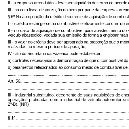
II - a empresa arrendatária deve ser signatária de termo de acordo 
III - na nota fiscal de aquisição do bem por parte da empresa arren
§ 6º Na apropriação do crédito decorrente de aquisição de combustí
I - o crédito restringe-se ao combustível efetivamente consumido em
II - no caso de aquisição de combustível para abastecimento do 
veículo abastecido, vedada sua emissão de forma a englobar mais
III - o valor do crédito deve ser apropriado na proporção que o mont
realizadas no mesmo período de apuração;
IV - ato do Secretário da Fazenda pode estabelecer:
a) controles necessários à demonstração de que o combustível do qu
b) parâmetros relacionados ao consumo médio de combustível de aco
................................................................................................................
Art. 56
..............................................................................................
.........................................................................................................
III - industrial substituído, decorrente de suas aquisições de e
operações praticadas com o industrial de veículo automotor subs
2º-B). (NR)
.........................................................................................................
§ 1º
..................................................................................................
.........................................................................................................