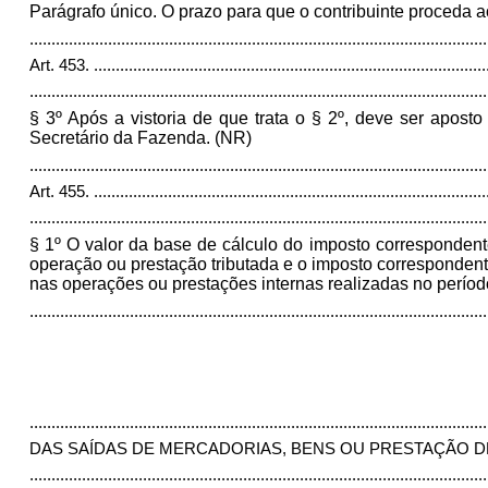
Parágrafo único. O prazo para que o contribuinte proceda ao
.........................................................................................................
Art. 453.
..........................................................................................
.........................................................................................................
§ 3º Após a vistoria de que trata o § 2º, deve ser apos
Secretário da Fazenda. (NR)
.........................................................................................................
Art. 455.
..........................................................................................
.........................................................................................................
§ 1º O valor da base de cálculo do imposto correspondente
operação ou prestação tributada e o imposto correspondent
nas operações ou prestações internas realizadas no períod
.........................................................................................................
.........................................................................................................
DAS SAÍDAS DE MERCADORIAS, BENS OU PRESTAÇÃO D
.........................................................................................................