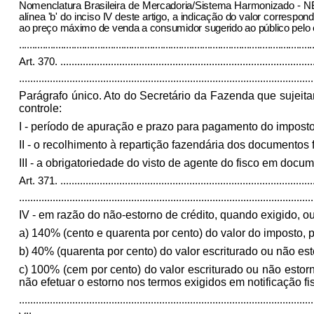
Nomenclatura Brasileira de Mercadoria/Sistema Harmonizado - NBM
alínea 'b' do inciso IV deste artigo, a indicação do valor corresp
ao preço máximo de venda a consumidor sugerido ao público pelo e
................................................................................................................
Art. 370.
..........................................................................................
.........................................................................................................
Parágrafo único. Ato do Secretário da Fazenda que sujeitar 
controle:
I - período de apuração e prazo para pagamento do imposto
II - o recolhimento à repartição fazendária dos documentos 
III - a obrigatoriedade do visto de agente do fisco em docum
Art. 371.
..........................................................................................
.........................................................................................................
IV - em razão do não-estorno de crédito, quando exigido, ou
a) 140% (cento e quarenta por cento) do valor do imposto,
b) 40% (quarenta por cento) do valor escriturado ou não es
c) 100% (cem por cento) do valor escriturado ou não estor
não efetuar o estorno nos termos exigidos em notificação fis
.........................................................................................................