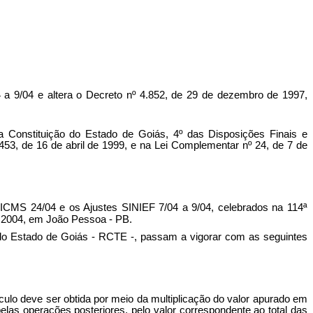
 a 9/04 e altera o Decreto nº 4.852, de 29 de dezembro de 1997,
onstituição do Estado de Goiás, 4º das Disposições Finais e
.453, de 16 de abril de 1999, e na Lei Complementar nº 24, de 7 de
 ICMS 24/04 e os Ajustes SINIEF 7/04 a 9/04, celebrados na 114ª
e 2004, em João Pessoa - PB.
 do Estado de Goiás - RCTE -, passam a vigorar com as seguintes
lculo deve ser obtida por meio da multiplicação do valor apurado em
 pelas operações posteriores, pelo valor correspondente ao total das