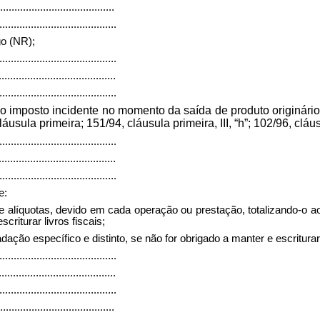
........................................
.........................................
go (NR);
.........................................
.........................................
.........................................
do imposto incidente no momento da saída de produto originário
la primeira; 151/94, cláusula primeira, III, “h”; 102/96, cláusul
.........................................
.........................................
.........................................
e:
e alíquotas, devido em cada operação ou prestação, totalizando-o ao
criturar livros fiscais;
ão específico e distinto, se não for obrigado a manter e escriturar l
.........................................
.........................................
.........................................
........................................