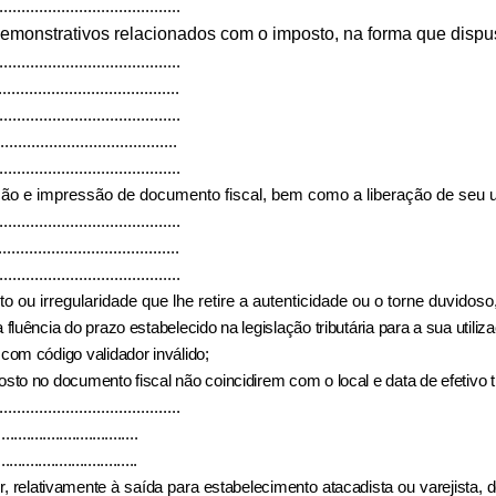
.........................................
emonstrativos relacionados com o imposto, na forma que dispuse
.........................................
.........................................
.........................................
........................................
.........................................
ecção e impressão de documento fiscal, bem como a liberação de seu 
.........................................
.........................................
.........................................
ito ou irregularidade que lhe retire a autenticidade ou o torne duvidos
fluência do prazo estabelecido na legislação tributária para a sua utiliz
 com código validador inválido;
osto no documento fiscal não coincidirem com o local e data de efetivo t
.........................................
..................................
..................................
idor, relativamente à saída para estabelecimento atacadista ou varejista