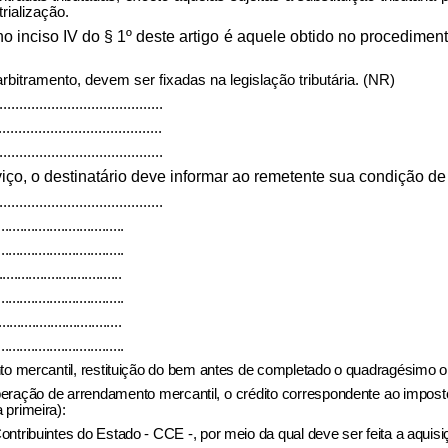
rialização.
o inciso IV do § 1º deste artigo é aquele obtido no procedimen
bitramento, devem ser fixadas na legislação tributária. (NR)
.........................................
.........................................
.........................................
iço, o destinatário deve informar ao remetente sua condição de 
.........................................
..................................
..................................
.................................
..................................
.................................
..................................
nto mercantil, restituição do bem antes de completado o quadragésimo o
 operação de arrendamento mercantil, o crédito correspondente ao impo
 primeira):
ntribuintes do Estado - CCE -, por meio da qual deve ser feita a aquis