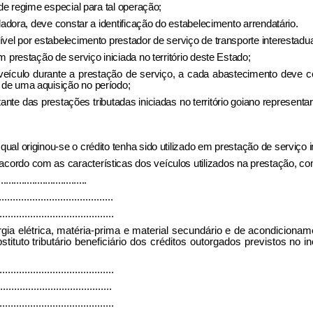
de regime especial para tal operação;
dadora, deve constar a identificação do estabelecimento arrendatário.
vel por estabelecimento prestador de serviço de transporte interestadua
 prestação de serviço iniciada no território deste Estado;
veículo durante a prestação de serviço, a cada abastecimento deve co
 de uma aquisição no período;
ante das prestações tributadas iniciadas no território goiano representar 
al originou-se o crédito tenha sido utilizado em prestação de serviço 
rdo com as características dos veículos utilizados na prestação, com vi
..................................
.........................................
.........................................
nergia elétrica, matéria-prima e material secundário e de acondicion
tituto tributário beneficiário dos créditos outorgados previstos no 
.........................................
........................................
.........................................