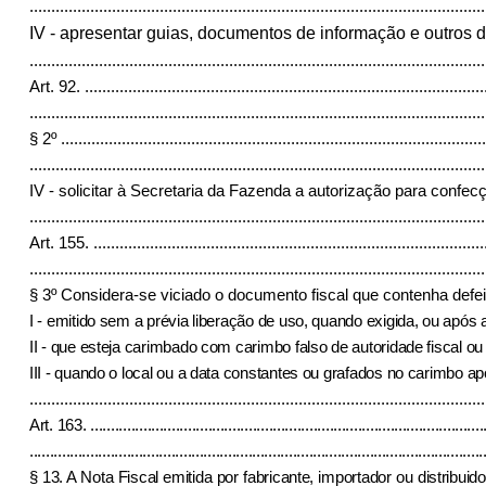
.........................................................................................................
IV - apresentar guias, documentos de informação e outros d
.........................................................................................................
Art. 92.
............................................................................................
.........................................................................................................
§ 2º
..................................................................................................
.........................................................................................................
IV - solicitar à Secretaria da Fazenda a autorização para conf
.........................................................................................................
Art. 155.
..........................................................................................
.........................................................................................................
§ 3º Considera-se viciado o documento fiscal que contenha
defe
I - emitido sem a prévia liberação de uso, quando exigida, ou após a 
II - que esteja carimbado com carimbo falso de autoridade fiscal ou
III - quando o local ou a data constantes ou grafados no carimbo ap
.........................................................................................................
Art. 163.
.................................................................................................
................................................................................................................
§ 13. A Nota Fiscal emitida por fabricante, importador ou distribu