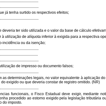
.........................................
.........................................
e já tenha surtido os respectivos efeitos;
.........................................
e deveria ter sido utilizada e o valor da base de cálculo efetiv
 utilização de alíquota inferior à exigida para a respectiva o
o-incidência ou da isenção;
.........................................
........................................
.........................................
utilização de impresso ou documento falsos;
.........................................
 as determinações legais, no valor equivalente à aplicação do
e do exigido ou que deveria constar de registro omitido. (NR)
.........................................
cias funcio­nais, o Fisco Estadual deve exigir, mediante not
nha procedido ao estorno exigido pela legislação tributária ou
o do imposto.