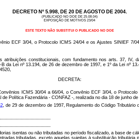
DECRETO Nº 5.998, DE 20 DE AGOSTO DE 2004.
(PUBLICADO NO DOE DE 25.08.04)
EXPOSIÇÃO DE MOTIVOS 23/04
ESTE TEXTO NÃO SUBSTITUI O PUBLICADO NO DOE
vênio ECF 3/04, o Protocolo ICMS 24/04 e os Ajustes SINIEF 7/04
ções constitucionais, com fundamento nos arts. 37, IV, da C
º-B da Lei nº 13.194, de 26 de dezembro de 1997, e 1º da Lei nº 13
64520,
DECRETA:
 Convênios ICMS 30/04 a 66/04, o Convênio ECF 3/04, o Protocolo
 de Política Fazendária - CONFAZ -, realizada no dia 18 de junho d
52
, de 29 de dezembro de 1997, Regulamento do Código Tributário
.........................................
.........................................
rias isentas ou não tributadas no período fiscalizado, a base de cá
ntradas tributadas, exceto aquelas sujeitas à substituição tributária