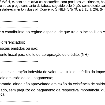
/SH, exceto se relativa às operações com produtos veterinários, hom
ondente ao preço constante da tabela, sugerido pelo órgão competente p
stabelecimento industrial
(Convênio SINIEF SN/70, art. 19, § 26). (N
..................................
.........................................
.........................................
o contribuinte ao regime especial de que trata o inciso III do
c
 diferenciados;
fiscais emitidos ou não;
ento fiscal para efeito de apropriação de crédito. (NR)
.........................................
.........................................
 da escrituração indevida de valores a título de crédito do impo
 pela omissão do seu pagamento;
tornado, ainda não aproveitado em razão da existência de saldo
nado, sem prejuízo do pagamento da respectiva importância, qu
cal;
.........................................