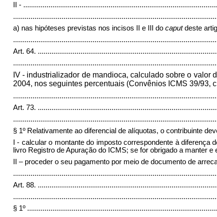
II -
....................................................................................................
.........................................................................................................
a) nas hipóteses previstas nos incisos II e III do
caput
deste arti
.........................................................................................................
Art. 64.
............................................................................................
.........................................................................................................
I
V
- industrializador de mandioca, calculado sobre o valor 
2004, nos seguintes percentuais (Convênios ICMS 39/93, cláusu
.........................................................................................................
Art. 73.
............................................................................................
.........................................................................................................
§ 1º Relativamente ao diferencial de alíquotas, o contribuinte dev
I - calcular o montante do imposto correspondente à diferença d
livro Registro de Apuração do ICMS; se for obrigado a manter e es
II – proceder o seu pagamento por meio de documento de arrecadaç
.........................................................................................................
Art. 88.
............................................................................................
.........................................................................................................
§ 1º
..................................................................................................