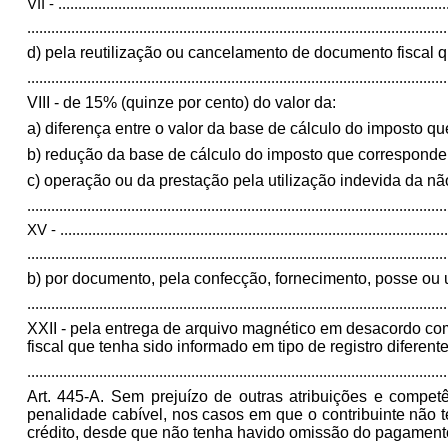
VII -
.................................................................................................
.........................................................................................................
d) pela reutilização ou cancelamento de documento fiscal qu
.........................................................................................................
VIII - de 15% (quinze por cento) do valor da:
a) diferença entre o valor da base de cálculo do imposto qu
b) redução da base de cálculo do imposto que corresponder à
c) operação ou da prestação pela utilização indevida da nã
.........................................................................................................
XV -
.................................................................................................
.........................................................................................................
b) por documento, pela confecção, fornecimento, posse ou 
.........................................................................................................
XXII - pela entrega de arquivo magnético em desacordo com
fiscal que tenha sido informado em tipo de registro diferent
.........................................................................................................
Art. 445-A.
Sem prejuízo de outras atribuições e competên
penalidade cabível, nos casos em que o contribuinte não te
crédito, desde que não tenha havido omissão do pagament