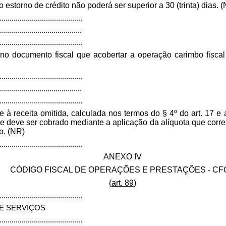
 estorno de crédito não poderá ser superior a 30 (trinta) dias. 
.........................................
.........................................
.........................................
to no documento fiscal que acobertar a operação carimbo fis
.........................................
.........................................
.........................................
 à receita omitida, calculada nos termos do § 4º do art. 17 e
e deve ser cobrado mediante a aplicação da alíquota que corre
o. (NR)
.........................................
ANEXO IV
CÓDIGO FISCAL DE OPERAÇÕES E PRESTAÇÕES - CF
(
a
rt
.
89
)
.........................................
E SERVIÇOS
.........................................