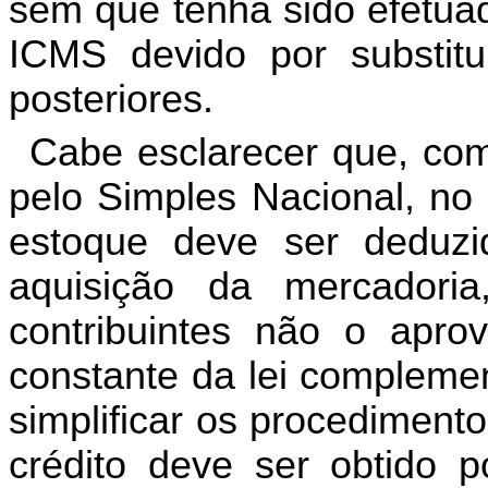
sem
que
tenha
sido
efetua
ICMS
devido
por
substit
posteriores
.
Cabe
esclarecer
que
,
co
pelo
Simples
Nacional
,
no
estoque
deve
ser
deduzi
aquisição
da
mercadoria
contribuintes
não
o
aprov
constante
da
lei
complemen
simplificar
os
procedimento
crédito
deve
ser
obtido
p