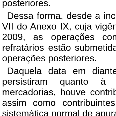
posteriores
.
Dessa
forma
,
desde
a
in
VII
do
Anexo
IX
,
cuja
vigê
2009,
as
operações
co
refratários
estão
submetid
operações
posteriores
.
Daquela
data
em
diant
persistiram
quanto
à
mercadorias
,
houve
contri
assim
como
contribuintes
sistemática
normal
de
apur