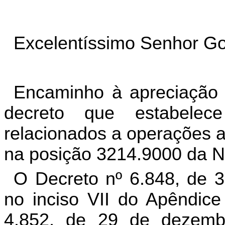
Excelentíssimo
Senhor
Go
Encaminho
à
apreciação
decreto
que
e
stabelece
relacionados
a
operações
na
posição
3214.9000
da
O
Decreto
nº
6.848,
de
3
no
inciso
VII
do
Apêndice
4.852,
de
29
de
dezemb