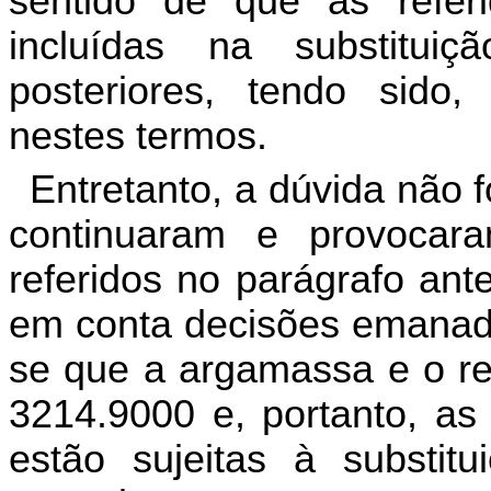
sentido
de
que
as
refer
incluídas
na
substituiçã
posteriores
,
tendo
sido
nestes
termos
.
Entretanto
,
a
dúvida
não
f
continuaram
e
provocar
referidos
no
parágrafo
ante
em
conta
decisões
emanad
se
que
a
argamassa
e
o
r
3214.9000
e
,
portanto
,
as
estão
sujeitas
à
substitu