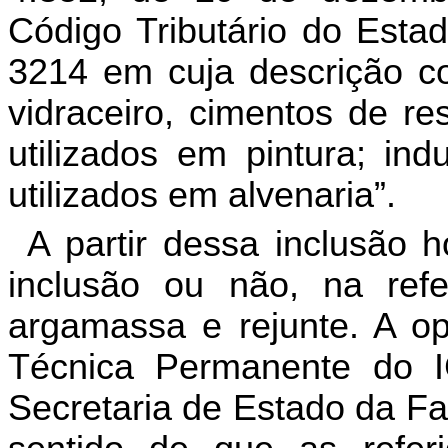
Código
Tributário
do
Esta
3214
em
cuja
descrição
c
vidraceiro
,
cimentos
de
re
utilizados
em
pintura
;
ind
utilizados
em
alvenaria
”.
A
partir
dessa
inclusão
h
inclusão
ou
não
,
na
ref
argamassa
e
rejunte
.
A
op
Técnica
Permanente
do
Secretaria
de
Estado
da
Fa