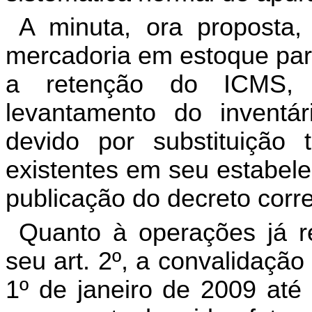
A
minuta
,
ora
proposta
mercadoria
em
estoque
pa
a
retenção
do
ICMS
levantamento
do
inventár
devido
por
substituição
existentes
em
seu
estabel
publicação
do
decreto
corr
Quanto
à
operações
já
r
seu
art
. 2
º
,
a
convalidação
1
º
de
janeiro
de
2009
até