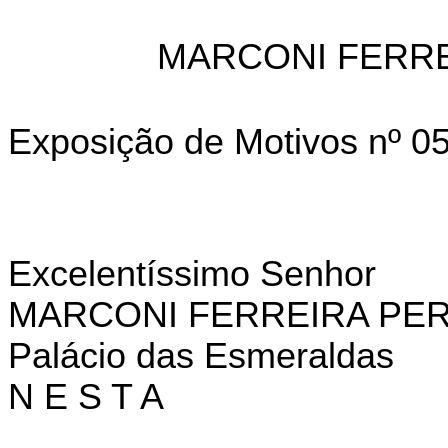
MARCONI FERRE
Exposição
de
Motivos
nº
05
Excelentíssimo
Senhor
MARCONI
FERREIRA
PER
Palácio
das
Esmeraldas
N
E
S
T
A