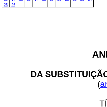
25
26
AN
DA SUBSTITUIÇÃO
ar
(
T