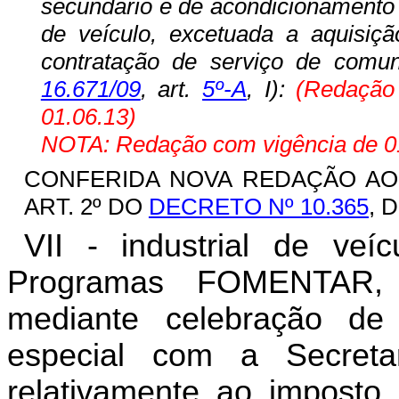
secundário e de acondicionamento 
de veículo, excetuada a aquisiçã
contratação de serviço de comu
16.671/09
, art.
5º-A
, I):
(Redação
01.06.13)
NOTA: Redação com vigência de 01
CONFERIDA NOVA REDAÇÃO A
ART. 2º DO
DECRETO Nº 10.365
, 
VII - industrial de veíc
Programas FOMENTAR
mediante celebração d
especial com a Secret
relativamente ao imposto 