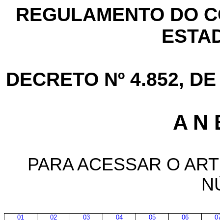
REGULAMENTO DO C
ESTA
DECRETO Nº 4.852, DE
A N 
PARA ACESSAR O ART
N
01
02
03
04
05
06
0