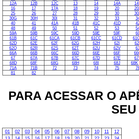
12A
12B
12C
13
14
14A
14
16
17
17A
18
19
20
20
25
26
27
28
29
30
30
30G
30H
30I
31
32
33
3
40
41
41A
41B
41C
41D
4
48
49
50
51
52
53
5
59A
59B
59C
59D
59E
59F
6
61B
61C
61CA
61CB
61CC
61CD
61
62D
62E
62F
62G
62H
62I
62
62Q
62R
62S
62T
62U
62V
6
66A
66B
66C
66D
66E
66F
66
67
67A
67B
67C
67D
67E
67
68D
68F
68G
68H
68I
68J
68K
71A
71B
72
73
74
75
7
81
82
PARA ACESSAR O AP
SEU
01
02
03
04
05
06
07
08
09
10
11
12
13
14
15
16
17
18
19
20
21
22
23
24