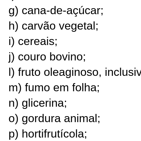
g) cana-de-açúcar;
h) carvão vegetal;
i) cereais;
j) couro bovino;
l) fruto oleaginoso, inclu
m) fumo em folha;
n) glicerina;
o) gordura animal;
p) hortifrutícola;