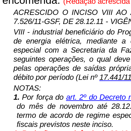
encomenda.
(Redação acrescida
ACRESCIDO O INCISO VIII AO 
7.526/11-GSF, DE 28.12.11 - VIGÊN
VIII - industrial beneficiário do 
de energia elétrica, mediante 
especial com a Secretaria da Fa
seguintes operações, o qual dev
pelas operações de saídas própri
débito por período (Lei nº
17.441/1
NOTAS:
1.
Por força do
art. 2º do Decreto 
do mês de novembro até 28.12.1
termo de acordo de regime especi
fiscais previstos neste inciso.