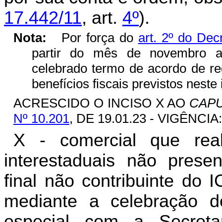
17.442/11
, art.
4º
).
Nota:
Por força do
art. 2º do Dec
partir do mês de novembro at
celebrado termo de acordo de reg
benefícios fiscais previstos neste 
ACRESCIDO O INCISO X AO
CAP
Nº 10.201
, DE 19.01.23 - VIGÊNCIA:
X - comercial que real
interestaduais não prese
final não contribuinte do 
mediante a celebração 
especial com a Secret