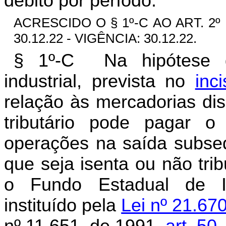
débito por período.
ACRESCIDO O § 1º-C AO ART. 2º
30.12.22 - VIGÊNCIA: 30.12.22.
§ 1º-C Na hipótese de 
industrial, prevista no
inc
relação às mercadorias dis
tributário pode pagar o
operações na saída subseq
que seja isenta ou não tri
o Fundo Estadual de I
instituído pela
Lei nº 21.67
nº 11.651, de 1991,
art. 50, 