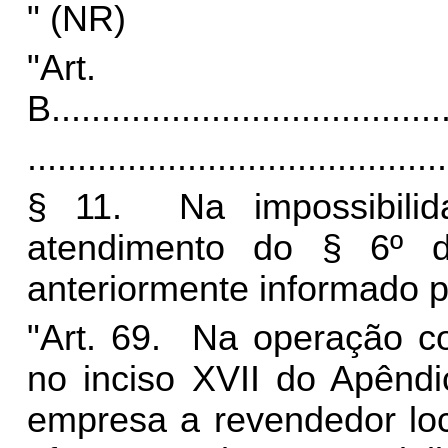
" (NR)
"Art
B.
......................................
..........................................
§ 11. Na impossibilid
atendimento do § 6º d
anteriormente informado 
"Art. 69. Na operação c
no inciso XVII do Apêndi
empresa a revendedor loc