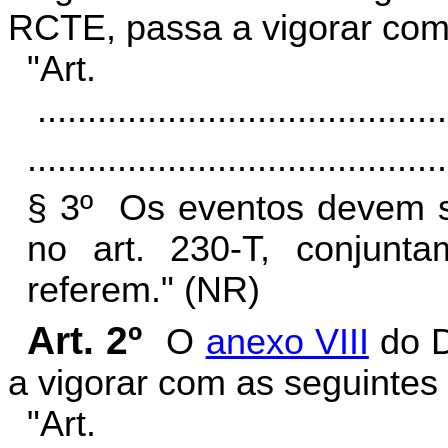
RCTE, passa a vigorar com 
"Art.
.........................................
..........................................
§ 3º Os eventos devem se
no art. 230-T, conjun
referem." (NR)
Art. 2º
O
anexo VIII
do D
a vigorar com as seguintes 
"Art