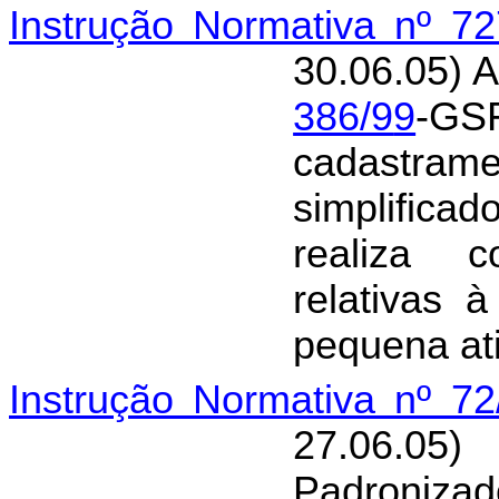
Instrução Normativa nº 7
30.06.05) A
386/9
9
-GS
cadastra
simplificad
realiza c
relativas 
pequena ati
Instrução Normativa nº 7
27.06.05)
Padroniza