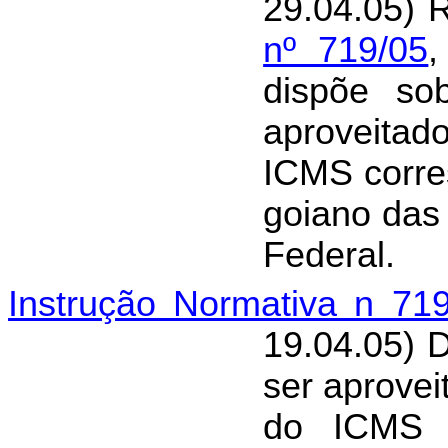
29.04.05)
nº 719/05
,
dispõe so
aproveitad
ICMS corres
goiano das 
Federal.
Instrução Normativa n 71
19.04.05) D
ser aprove
do ICMS c