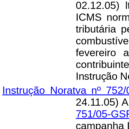
02.12.05) 
ICMS norma
tributária
combustíve
fevereiro
contribuint
Instrução N
Instrução Noratva nº 752
24.11.05) A
751/05-GS
campanha 