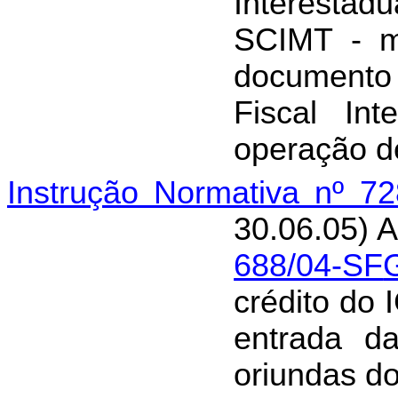
Interestad
SCIMT - m
documento
Fiscal Int
operação d
Instrução Normativa nº 7
30.06.05) A
688/04-SF
crédito do 
entrada da
oriundas d