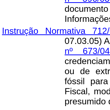
document
Informações
Instrução Normativa 712
07.03.05) A
nº 673/0
credenciam
ou de extr
fóssil par
Fiscal, mo
presumido 