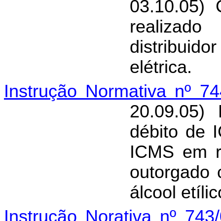
03.10.05)
realizado
distribui
elétrica.
Instrução Normativa nº 7
20.09.05)
débito de 
ICMS em ra
outorgado 
álcool etíli
Instrução Norativa nº 743