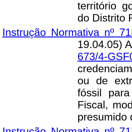
território
do Distrito 
Instrução Normativa nº 7
19.04.05) A
673/4-GSF
credenciam
ou de extr
fóssil par
Fiscal, mo
presumido 
Instrução Normativa nº 7