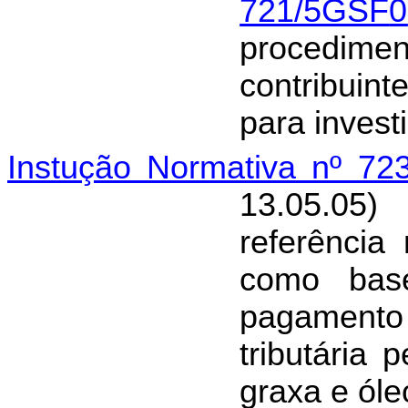
721/5GSF
0
procedim
contribuint
para invest
Instução Normativa nº 7
13.05.05
referência
como base
pagamento 
tributária
graxa e óleo