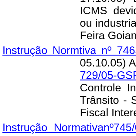
ICMS devid
ou industri
Feira Goia
Instrução Normtiva nº 74
05.10.05) A
729/05-GS
Controle I
Trânsito -
Fiscal Inter
Instrução Normativanº745