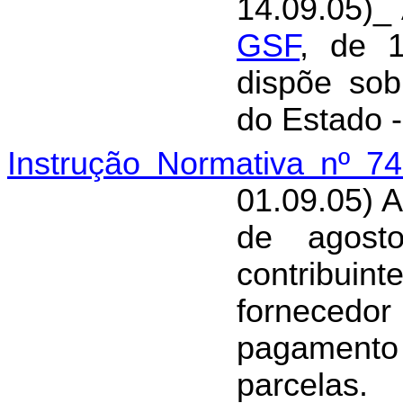
14.09.05)_ 
GSF
, de 
dispõe sob
do Estado 
Instrução Normativa nº 7
01.09.05) A
de agost
contribui
fornecedor
pagamen
parcelas.