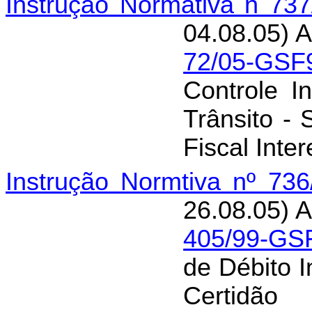
Instrução Normativa n 73
04.08.05) A
72/05-GSF
Controle I
Trânsito -
Fiscal Inter
Instrução Normtiva nº 73
26.08.05) A
405/99-GS
de Débito I
Certidão 