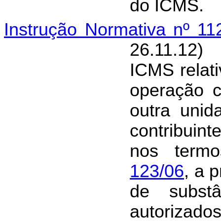
do ICMS.
Instrução Normativa nº 1
26.11.12)
ICMS relati
operação c
outra unid
contribuin
nos ter
123/06
, a 
de substâ
autorizado