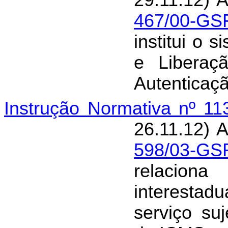
29.11.12) 
467/00-GS
institui o 
e Libera
Autenticaçã
Instrução Normativa nº 1
26.11.12) 
598/03-GS
relacio
interestad
serviço su