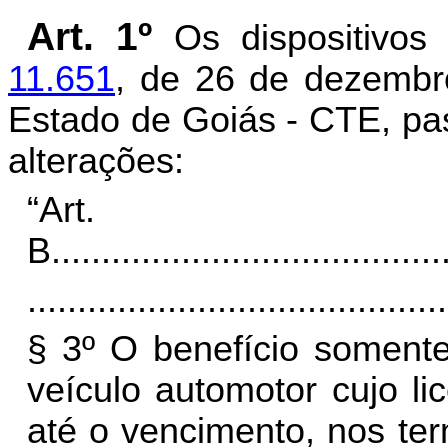
Art. 1º
Os dispositivo
11.651
, de 26 de dezembro
Estado de Goiás - CTE, pa
alterações:
“Art
B
.......................................
..........................................
§ 3º O benefício somente
veículo automotor cujo li
até o vencimento, nos ter