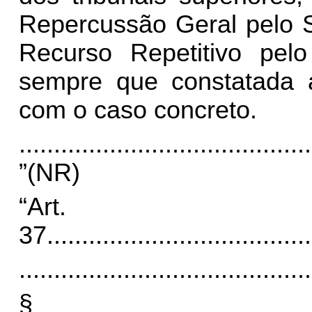
Repercussão Geral pelo S
Recurso Repetitivo pelo
sempre que constatada 
com o caso concreto.
..........................................
”(NR)
“Art.
37
......................................
..........................................
§