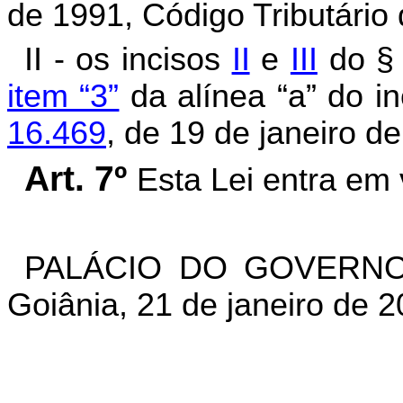
de 1991, Código Tributário
II - os incisos
II
e
III
do § 
item “3”
da alínea “a” do in
16.469
, de 19 de janeiro d
Art. 7º
Esta Lei entra em 
PALÁCIO DO GOVERNO
Goiânia, 21 de janeiro de 