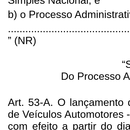
Simples Nacional; e
b) o Processo Administrat
..........................................
” (NR)
“
Do Processo A
Art. 53-A. O lançamento 
de Veículos Automotores -
com efeito a partir do di