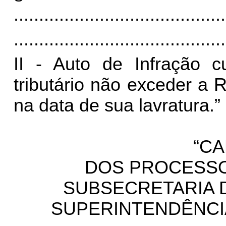
..........................................
..........................................
II - Auto de Infração cu
tributário não exceder a 
na data de sua lavratura.”
“
CA
DOS PROCESSO
SUBSECRETARIA D
SUPERINTENDÊNCI