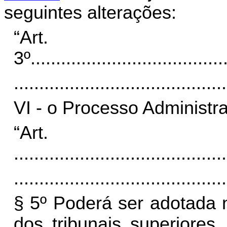
seguintes alterações:
“Art.
3º
......................................
..........................................
VI - o Processo Administr
“Ar
..........................................
..........................................
§ 5º Poderá ser adotada 
dos tribunais superiores