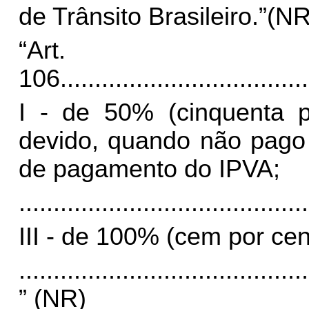
de Trânsito Brasileiro.”(NR
“Art.
106
....................................
I - de 50% (cinquenta p
devido, quando não pago 
de pagamento do IPVA;
..........................................
III - de 100% (cem por cen
..........................................
” (NR)