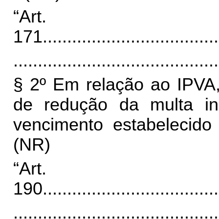
“Art.
171
....................................
..........................................
§ 2º Em relação ao IPVA,
de redução da multa in
vencimento estabelecido
(NR)
“Art.
190
....................................
..........................................