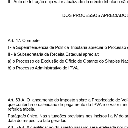
II - Auto de Infração cujo valor atualizado do crédito tributário 
DOS PROCESSOS APRECIADOS 
Art. 47. Compete:
I - à Superintendência de Política Tributária apreciar o Processo
II - à Subsecretaria da Receita Estadual apreciar:
a) o Processo de Exclusão de Ofício de Optante do Simples Nac
b) o Processo Administrativo de IPVA.
........................................................................................................
Art. 53-A. O lançamento do Imposto sobre a Propriedade de Veícu
que contenha o calendário de pagamento do IPVA e o valor médi
referida tabela.
Parágrafo único. Nas situações previstas nos incisos I a IV do 
data do respectivo fato gerador.
Art. 53-B. A cientificação do sujeito passivo será efetivada por