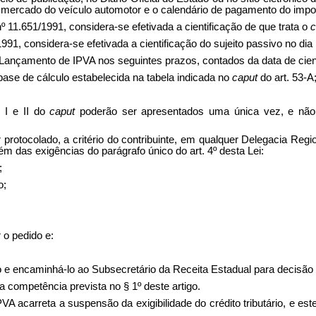
 mercado do veículo automotor e o calendário de pagamento do impo
nº 11.651/1991, considera-se efetivada a cientificação de que trata o
c
1991, considera-se efetivada a cientificação do sujeito passivo no dia
 Lançamento de IPVA nos seguintes prazos, contados da data de cient
da base de cálculo estabelecida na tabela indicada no
caput
do art. 53-A
s I e II do
caput
poderão ser apresentados uma única vez, e não é
protocolado, a critério do contribuinte, em qualquer Delegacia Reg
ém das exigências do parágrafo único do art. 4º desta Lei:
;
o;
 o pedido e:
o e encaminhá-lo ao Subsecretário da Receita Estadual para decisão f
a competência prevista no § 1º deste artigo.
VA acarreta a suspensão da exigibilidade do crédito tributário, e 