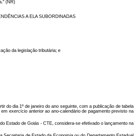
a.” (NR)
ENDÊNCIAS A ELA SUBORDINADAS
ação da legislação tributária; e
ir do dia 1º de janeiro do ano seguinte, com a publicação de tabela
 em exercício anterior ao ano-calendário de pagamento previsto na
io do Estado de Goiás - CTE, considera-se efetivado o lançamento na
ico da Secretaria de Estado da Economia ou do Departamento Estadual