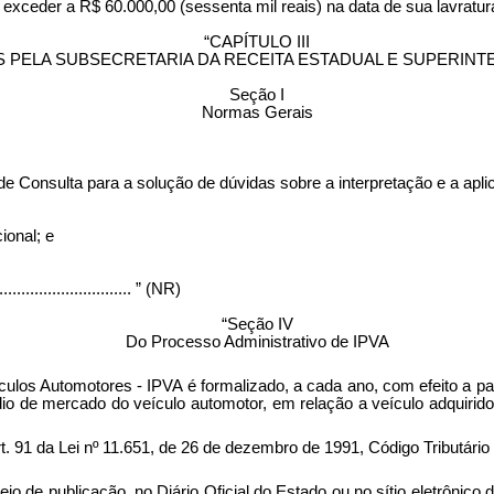
não exceder a R$ 60.000,00 (sessenta mil reais) na data de sua lavratur
“
CAPÍTULO III
PELA SUBSECRETARIA DA RECEITA ESTADUAL E SUPERINT
Seção I
Normas Gerais
 de Consulta para a solução de dúvidas sobre a interpretação e a aplic
ional; e
...............................
” (NR)
“Seção IV
Do Processo Administrativo de IPVA
los Automotores - IPVA é formalizado, a cada ano, com efeito a part
o de mercado do veículo automotor, em relação a veículo adquirido
art. 91 da Lei nº 11.651, de 26 de dezembro de 1991, Código Tributár
 meio de publicação, no Diário Oficial do Estado ou no sítio eletrôn