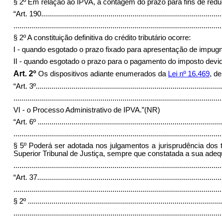
§ 2º Em relação ao IPVA, a contagem do prazo para fins de redu
“Art. 190
...........................................................................................
.........................................................................................................
§ 2º A constituição definitiva do crédito tributário ocorre:
I - quando esgotado o prazo fixado para apresentação de impugna
II - quando esgotado o prazo para o pagamento do imposto dev
Art. 2º
Os dispositivos adiante enumerados da
Lei nº 16.469
, d
“Art. 3º
..............................................................................................
.........................................................................................................
VI - o Processo Administrativo de IPVA.”(NR)
“Art. 6º
.............................................................................................
.........................................................................................................
§ 5º Poderá ser adotada nos julgamentos a jurisprudência dos 
Superior Tribunal de Justiça, sempre que constatada a sua adeq
........................................................................................................
“Art. 37
.............................................................................................
.........................................................................................................
§ 2º
..................................................................................................
.........................................................................................................