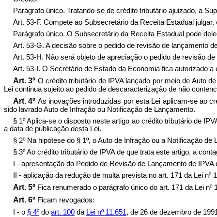
Parágrafo único. Tratando-se de crédito tributário ajuizado, a S
Art. 53-F. Compete ao Subsecretário da Receita Estadual julgar,
Parágrafo único. O Subsecretário da Receita Estadual pode del
Art. 53-G. A decisão sobre o pedido de revisão de lançamento de
Art. 53-H. Não será objeto de apreciação o pedido de revisão de 
Art. 53-I. O Secretário de Estado da Economia fica autorizado 
Art. 3º
O crédito tributário de IPVA lançado por meio de Auto d
Lei continua sujeito ao pedido de descaracterização de não conten
Art. 4º
As inovações introduzidas por esta Lei aplicam-se ao cr
sido lavrado Auto de Infração ou Notificação de Lançamento.
§ 1º Aplica-se o disposto neste artigo ao crédito tributário de 
a data de publicação desta Lei.
§ 2º Na hipótese do § 1º, o Auto de Infração ou a Notificação de
§ 3º Ao crédito tributário de IPVA de que trata este artigo, a co
I - apresentação do Pedido de Revisão de Lançamento de IPVA de 
II - aplicação da redução de multa prevista no art. 171 da Lei n
Art. 5º
Fica renumerado o parágrafo único do art. 171 da Lei nº
Art. 6º
Ficam revogados:
I - o
§ 4º
do
art. 100
da
Lei nº 11.651
, de 26 de dezembro de 1991