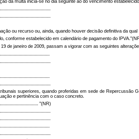
ção da multa inicia-se no dia seguinte ao do vencimento estabeleci
.........................................
.........................................
ção ou recurso ou, ainda, quando houver decisão definitiva da qual 
ido, conforme estabelecido em calendário de pagamento do IPVA.”(N
e 19 de janeiro de 2009, passam a vigorar com as seguintes alteraçõe
........................................
.........................................
........................................
.........................................
tribunais superiores, quando proferidas em sede de Repercussão Ge
uação e pertinência com o caso concreto.
................................
”(NR)
.........................................
.........................................
........................................
.........................................