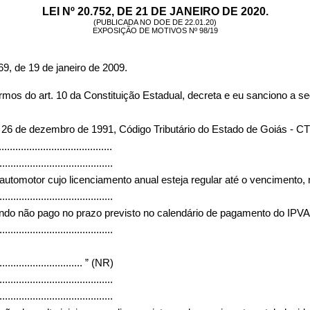
LEI Nº 20.752, DE 21 DE JANEIRO DE 2020.
(PUBLICADA NO DOE DE 22.01.20)
EXPOSIÇÃO DE MOTIVOS Nº 98/19
9, de 19 de janeiro de 2009.
 art. 10 da Constituição Estadual, decreta e eu sanciono a seg
e 26 de dezembro de 1991, Código Tributário do Estado de Goiás - C
.........................................
.........................................
automotor cujo licenciamento anual esteja regular até o vencimento, n
.........................................
uando não pago no prazo previsto no calendário de pagamento do IPVA
.........................................
...............................
” (NR)
.........................................
.........................................