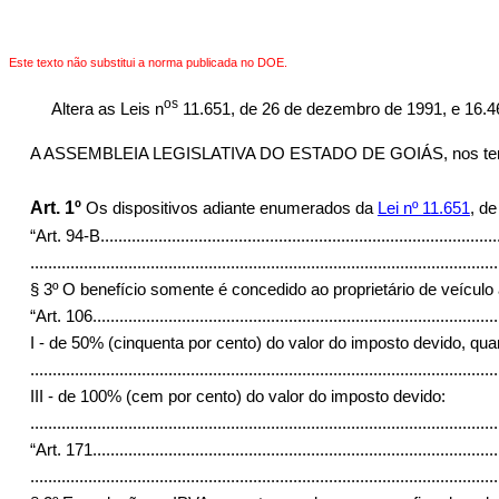
Este texto não substitui a norma publicada no DOE.
os
Altera as Leis n
11.651, de 26 de dezembro de 1991, e 16.46
A ASSEMBLEIA LEGISLATIVA DO ESTADO DE GOIÁS, nos termos do
Art. 1º
Os dispositivos adiante enumerados da
Lei nº 11.651
, d
“Art. 94-B
.........................................................................................
.........................................................................................................
§ 3º O benefício somente é concedido ao proprietário de veículo 
“Art. 106
...........................................................................................
I - de 50% (cinquenta por cento) do valor do imposto devido, q
.........................................................................................................
III - de 100% (cem por cento) do valor do imposto devido:
........................................................................................................
“Art. 171
...........................................................................................
.........................................................................................................