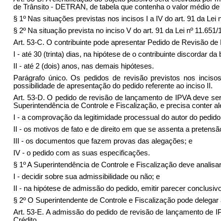
de Trânsito - DETRAN, de tabela que contenha o valor médio de
§ 1º Nas situações previstas nos incisos I a IV do art. 91 da Lei 
§ 2º Na situação prevista no inciso V do art. 91 da Lei nº 11.651/
Art. 53-C. O contribuinte pode apresentar Pedido de Revisão de
I - até 30 (trinta) dias, na hipótese de o contribuinte discordar 
II - até 2 (dois) anos, nas demais hipóteses.
Parágrafo único. Os pedidos de revisão previstos nos inciso
possibilidade de apresentação do pedido referente ao inciso II.
Art. 53-D. O pedido de revisão de lançamento de IPVA deve ser 
Superintendência de Controle e Fiscalização, e precisa conter al
I - a comprovação da legitimidade processual do autor do pedido
II - os motivos de fato e de direito em que se assenta a pretensã
III - os documentos que fazem provas das alegações; e
IV - o pedido com as suas especificações.
§ 1º A Superintendência de Controle e Fiscalização deve analisar
I - decidir sobre sua admissibilidade ou não; e
II - na hipótese de admissão do pedido, emitir parecer conclusiv
§ 2º O Superintendente de Controle e Fiscalização pode delegar 
Art. 53-E. A admissão do pedido de revisão de lançamento de IP
Crédito.