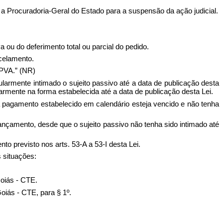
r a Procuradoria-Geral do Estado para a suspensão da ação judicial.
ou do deferimento total ou parcial do pedido.
rcelamento.
IPVA.” (NR)
ularmente intimado o sujeito passivo até a data de publicação desta
armente na forma estabelecida até a data de publicação desta Lei.
ra pagamento estabelecido em calendário esteja vencido e não tenha
 Lançamento, desde que o sujeito passivo não tenha sido intimado até
to previsto nos arts. 53-A a 53-I desta Lei.
s situações:
Goiás - CTE.
oiás - CTE, para § 1º.