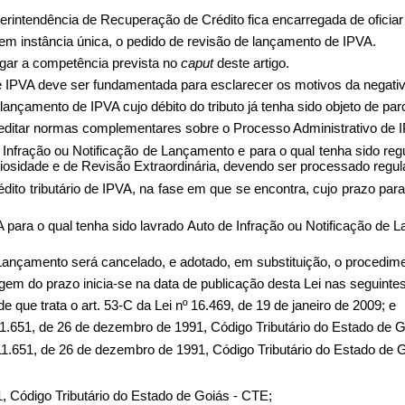
uperintendência de Recuperação de Crédito fica encarregada de oficia
 em instância única, o pedido de revisão de lançamento de IPVA.
egar a competência prevista no
caput
deste artigo.
 IPVA deve ser fundamentada para esclarecer os motivos da negativa 
lançamento de IPVA cujo débito do tributo já tenha sido objeto de pa
a editar normas complementares sobre o Processo Administrativo de 
e Infração ou Notificação de Lançamento e para o qual tenha sido reg
ciosidade e de Revisão Extraordinária, devendo ser processado regul
édito tributário de IPVA, na fase em que se encontra, cujo prazo pa
IPVA para o qual tenha sido lavrado Auto de Infração ou Notificação de
 Lançamento será cancelado, e adotado, em substituição, o procedimen
ntagem do prazo inicia-se na data de publicação desta Lei nas seguinte
que trata o art. 53-C da Lei nº 16.469, de 19 de janeiro de 2009; e
º 11.651, de 26 de dezembro de 1991, Código Tributário do Estado de 
 11.651, de 26 de dezembro de 1991, Código Tributário do Estado de G
, Código Tributário do Estado de Goiás - CTE;