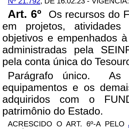
Nº 21.792
, DE 16.02.23 - VIGÊNCIA:
Art. 6º
Os recursos do
em projetos, atividade
objetivos e empenhados à 
administradas pela SEIN
pela conta única do Tesour
Parágrafo único. As c
equipamentos e os demais
adquiridos com o FUN
patrimônio do Estado.
ACRESCIDO O ART. 6º-A PELO