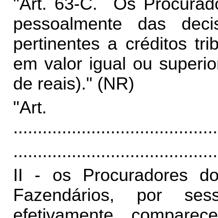
"Art. 63-C. Os Procurad
pessoalmente das dec
pertinentes a créditos tr
em valor igual ou superi
de reais)." (NR)
"Art
..........................................
..........................................
II - os Procuradores d
Fazendários, por se
efetivamente compare