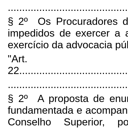
..........................................
§ 2º Os Procuradores d
impedidos de exercer a a
exercício da advocacia púb
"Art.
22.
.....................................
..........................................
§ 2º A proposta de enu
fundamentada e acompanh
Conselho Superior, p