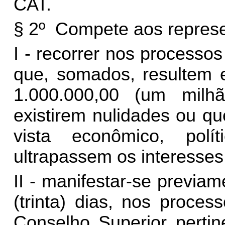
CAT.
§ 2º Compete aos repres
I - recorrer nos processos 
que, somados, resultem e
1.000.000,00 (um milh
existirem nulidades ou q
vista econômico, polí
ultrapassem os interesses
II - manifestar-se previam
(trinta) dias, nos proce
Conselho Superior pertine