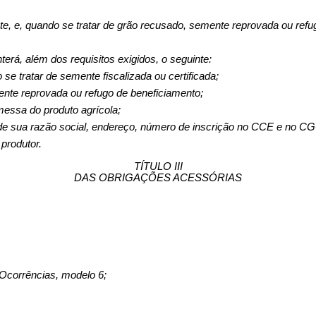
ente, e, quando se tratar de grão recusado, semente reprovada ou refu
terá, além dos requisitos exigidos, o seguinte:
se tratar de semente fiscali­zada ou certificada;
nte reprovada ou refugo de benefi­ciamento;
­messa do produto agrícola;
de sua razão social, endereço, nú­mero de inscrição no CCE e no C
 produtor.
TÍTULO III
DAS OBRIGAÇÕES ACESSÓRIAS
Ocor­rências, modelo 6;