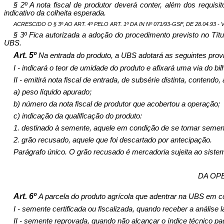
§ 2º A nota fiscal de produtor deverá conter, além dos requis
indicativo da co­lheita esperada.
ACRESCIDO O § 3º AO ART. 4º PELO ART. 1º DA IN Nº 071/93-GSF, DE 28.04.93 - V
§ 3º Fica autorizada a adoção do procedimento previsto no Títu
UBS.
Art. 5º
Na entrada do produto, a UBS adotará as seguintes prov
I - indicará o teor de umidade do produto e afixará uma via do b
II - emitirá nota fiscal de entrada, de subsérie distinta, conten
a) peso líquido apurado;
b) número da nota fiscal de produtor que acobertou a operação;
c) indicação da qualificação do produto:
1. destinado à semente, aquele em condição de se tornar semen
2. grão recusado, aquele que foi descartado por antecipação.
Parágrafo único. O grão recusado é mercadoria sujeita ao sistem
DA OP
Art. 6º
A parcela do produto agrícola que adentrar na UBS em c
I - semente certificada ou fiscalizada, quando receber a análise 
II - semente reprovada, quando não alcançar o índice técnico pad