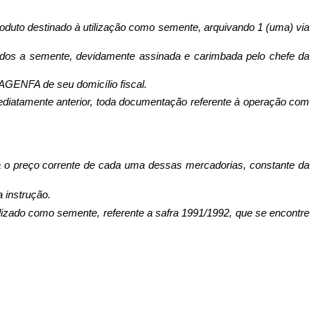
roduto desti­nado à utilização como semente, arquivando 1 (uma) via
inados a se­mente, devidamente assinada e carimbada pelo chefe da
à AGENFA de seu domicílio fiscal.
imediatamente anterior, toda documen­tação referente à operação com
 o preço corrente de cada uma dessas mercado­rias, constante da
ins­trução.
ilizado como semente, referente a safra 1991/1992, que se encontre