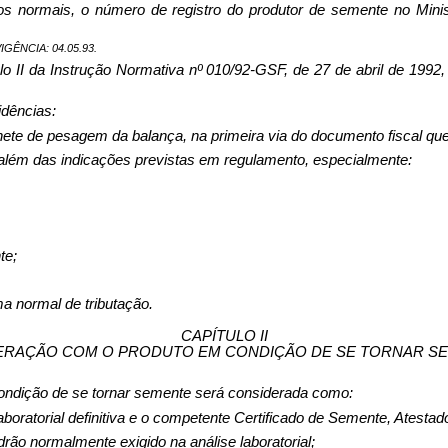
itos normais, o nú­mero de registro do produtor de semente no Min
IGÊNCIA: 04.05.93.
lo II da Instrução Normativa nº 010/92-GSF, de 27 de abril de 1992,
idências:
i­lhete de pesagem da balança, na primeira via do documento fiscal qu
do, além das indicações pre­vistas em regulamento, especialmente:
te;
a normal de tributação.
CAPÍTULO II
ERAÇÃO COM O PRODUTO EM CONDIÇÃO DE SE TORNAR S
on­dição de se tornar semente será considerada como:
la­boratorial de­finitiva e o competente Certificado de Semente, Ates
rão normalmente exigido na aná­lise laboratorial;