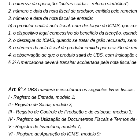
1. natureza da operação: “outras saídas - retorno simbólico”;
2. número e data da nota fiscal de produtor, emitida pelo remet
3. número e data da nota fiscal de entrada;
b) o produtor emitirá nota fiscal, com destaque do ICMS, que con­
1. o dispositivo legal concessivo do benefício da isenção, quando 
2. o destaque do ICMS, quando se tratar de grão recusado, seme
3. o número da nota fiscal de produtor emitida por ocasião da re
4. a observação de que o produto sairá de UBS, com indicação 
§ 3º A mercadoria deverá transitar acobertada pela nota fiscal de
Art. 8º
A UBS manterá e escriturará os seguintes livros fiscais:
I - Registro de Entrada, modelo 1;
II - Registro de Saída, modelo 2;
III - Registro de Controle de Produção e do estoque, modelo 3;
IV - Registro de Utilização de Documentos Fiscais e Termos de 
V - Registro de Inventário, modelo 7;
VI - Registro de Apuração do ICMS, modelo 9;