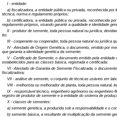
I - entidade:
a) fiscalizadora, a entidade pública ou privada, reconhecida por
técnica, norma e regulamento próprios;
b) certificadora, a entidade pública ou privada, reconhecida por
regulamento pró­prios, visando garantir a qualidade e identidade ge
II - produtor de semente, toda pessoa natural ou jurídica, devida
tio;
III - cooperante ou cooperador, toda pessoa natural ou jurídica q
IV - Atestado de Origem Genética, o documento, emitido por melh
que garanta a identidade genética da semente;
V - Certificado de Semente, o documento emitido pela entidade c
estabe­lecidos para as classes básica, registrada e certificada;
VI - Atestado de Garantia de Semente Fiscalizada, o documento
fiscalizadora;
VII - análise de semente, o conjunto de técnicas usáveis em lab
VIII - melhorista ou melhorador de planta, toda pessoa natural, 
IX - responsável técnico, engenheiro agrônomo ou engenheiro f
registro de produtor de semente e à entidade do sistema de produ
X - classes de sementes:
a) semente genética, a produzida sob a responsabilidade e o con
b) semente básica, a resultante de multiplicação da semente gené