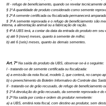
III - refugo de beneficiamento, quando se revelar tecnicamente d
§ 1º A quantidade de produto considerado como semente reprov
§ 2º A semente certificada ou fiscalizada permanecerá amparada 
§ 3º A semente reprovada e o refugo de beneficiamento são merc
in­terna, a alimen­tação animal ou a fabricação de ração.
§ 4º A UBS terá, a contar da data da entrada do produto em seu es
a) até 9 (nove) meses, quanto à semente de milho;
b) até 6 (seis) meses, quanto às demais sementes.
Art. 7º
Na saída do produto da UBS, observar-se-á o seguinte:
I - tratando-se de semente certificada ou fiscalizada:
a) a emissão da nota fiscal, modelo 1, que conterá, no campo apro
b) o preenchimento do Boletim Informativo do Controle das Saí
II - tratando-se de grão recusado, de refugo de beneficiamento 
§ 1º A devolução do grão recusado, da semente reprovada e do r
§ 2º Na saída por conta e ordem do produtor remetente:
a) a UBS, emitirá nota fiscal, com destino ao produtor, sem dest