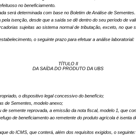
efeituoso no beneficiamento.
ada será determinada com base no Boletim de Análise de Sementes.
pela isenção, desde que a saída se dê dentro do seu período de vali
ado­rias sujeitas ao sistema normal de tributação, exceto, no que 
ta­belecimento, o seguinte prazo para efetuar a análise laboratorial:
TÍTULO II
DA SAÍDA DO PRODUTO DA UBS
­priado, o dispositivo legal concessivo do benefício;
das de Sementes, modelo anexo;
ou de semente reprovada, a emissão da nota fiscal, modelo 1, que con
efugo de beneficiamento ao reme­tente do produto agrícola é isenta 
aque do ICMS, que conterá, além dos requisitos exigidos, o seguinte: