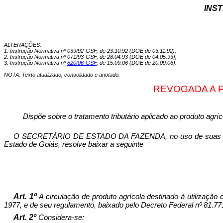
INST
ALTERAÇÕES:
1. Instrução Normativa nº 039/92-GSF, de 23.10.92 (DOE de 03.11.92);
2. Instrução Normativa nº 071/93-GSF, de 28.04.93 (DOE de 04.05.93);
3. Instrução Normativa nº
820/06
-
GSF
, de 15.09.06 (DOE de 20.09.06).
NOTA: Texto atualizado, consolidado e anotado.
REVOGADA A PA
Dispõe sobre o tratamento tributário aplicado ao produto agrí
O SECRETÁRIO DE ESTADO DA FAZENDA
, no uso de suas 
Estado de Goiás, resolve baixar a seguinte
Art. 1º
A circulação de produto agrícola destinado à utilizaçã
1977, e de seu regula­mento, baixado pelo Decreto Federal nº 81.77
Art. 2º
Considera-se: