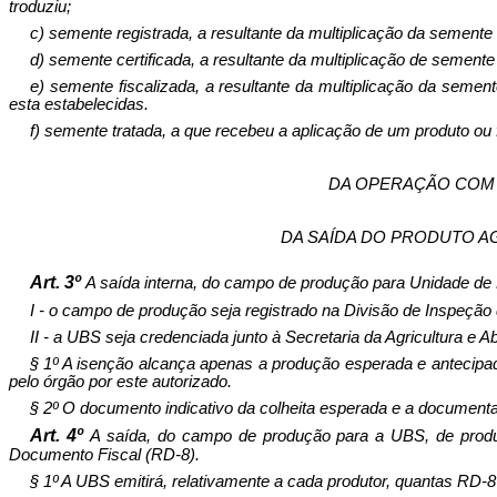
troduziu;
c) semente registrada, a resultante da multiplicação da semente
d) semente certificada, a resultante da multiplicação de semente
e) semente fiscalizada, a resultante da multiplicação da sement
esta estabelecidas.
f) semente tratada, a que recebeu a aplicação de um produto ou f
DA OPERAÇÃO COM 
DA SAÍDA DO PRODUTO A
Art. 3º
A saída interna, do campo de produção para Unidade de 
I - o campo de produção seja registrado na Divisão de Inspeçã
II - a UBS seja credenciada junto à Secretaria da Agricultura e A
§ 1º A isenção alcança apenas a produção esperada e antecipad
pelo órgão por este au­torizado.
§ 2º O documento indicativo da colheita esperada e a documenta
Art. 4º
A saída, do campo de produção para a UBS, de produto
Documento Fiscal (RD-8).
§ 1º A UBS emitirá, relativamente a cada produtor, quantas RD-8