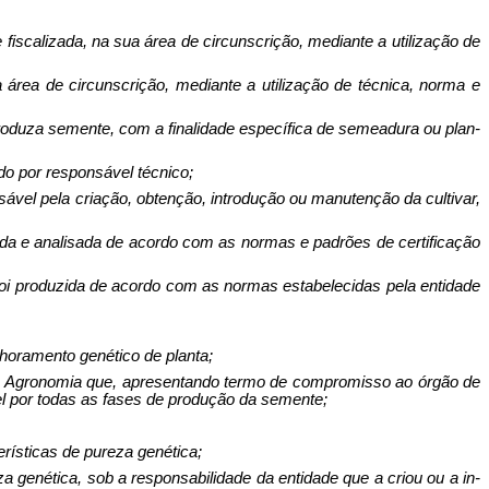
fiscali­zada, na sua área de circunscrição, mediante a utilização de
ua área de circunscrição, mediante a uti­lização de técnica, norma e
ue produza semente, com a finalidade específica de semeadura ou plan­
ado por responsável técnico;
sável pela criação, obtenção, introdução ou manutenção da cultivar,
ada e anali­sada de acordo com as normas e padrões de certificação
foi produzida de acordo com as normas estabelecidas pela entidade
lhoramento genético de planta;
ra e Agronomia que, apresentando termo de compromisso ao órgão de
l por todas as fases de produção da semente;
erísticas de pureza genética;
a genética, sob a responsabilidade da entidade que a criou ou a in­