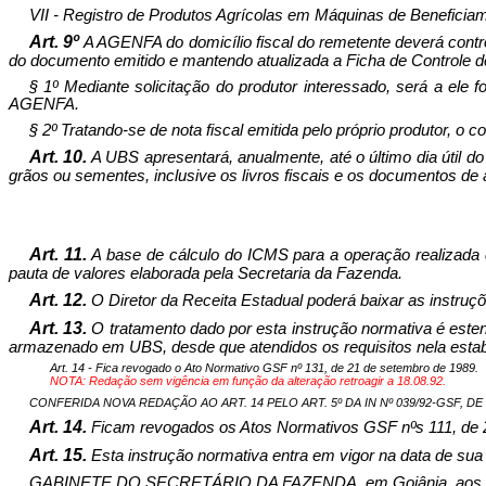
VII - Registro de Produtos Agrícolas em Máquinas de Beneficia
Art. 9º
A AGENFA do domicílio fiscal do remetente deverá contro
do documento emitido e mantendo atualizada a Ficha de Controle 
§ 1º Mediante solicitação do produtor interessado, será a ele 
AGENFA.
§ 2º Tratando-se de nota fiscal emitida pelo próprio produtor, o
Art. 10.
A UBS apresentará, anualmente, até o último dia útil do
grãos ou sementes, in­clusive os livros fiscais e os documen­tos d
Art. 11.
A base de cálculo do ICMS para a operação realizada 
pauta de valo­res ela­borada pela Secretaria da Fazenda.
Art. 12.
O Diretor da Receita Estadual poderá baixar as instruçõ
Art. 13.
O tratamento dado por esta instrução normativa é esten
arma­zenado em UBS, desde que atendidos os requisitos nela estab
Art. 14 - Fica revogado o Ato Normativo GSF nº 131, de 21 de setembro de 1989.
NOTA: Redação sem vigência em função da alteração retroagir a 18.08.92.
CONFERIDA NOVA REDAÇÃO AO ART. 14 PELO ART. 5º DA IN Nº 039/92-GSF, DE 23
Art. 14.
Ficam revogados os Atos Normativos GSF nºs 111, de 2
Art. 15.
Esta instrução normativa entra em vigor na data de sua 
GABINETE DO SECRETÁRIO DA FAZENDA
, em Goiânia, aos