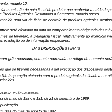
mento, modelo 10.
lar a emissão de nota fiscal do produtor que acobertar a saída do p
de Produtos Agrícolas Destinados a Sementes, modelo anexo.
forne­cida uma via da ficha de controle de produtos agrícolas dest
 controle será efetivado na data do comparecimento obrigatório deste 
 mês de feve­reiro, à Delegacia Fiscal, relativamente ao exercício 
e arrecadação ou de informação respectivos.
DAS DISPOSIÇÕES FINAIS
com grão recusado, semente repro­vada ou refugo de semente será
es que se fizerem necessárias à fiel execução dos dispositivos desta 
dido à operação efetuada com o pro­duto agrícola destinado a ser ut
elecidos.
.10.92 - VIGÊNCIA: 18.08.92.
3 de maio de 1987, e 131, de 21 de setembro de 1989.
pu­blicação.
 11 dias do mês de agosto de 1992.