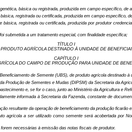
 ge­nética, básica ou registrada, produ­zida em campo específico, de
 básica, registrada ou certifi­cada, produzida em campo específico, 
e básica, registrada ou certificada, produzida por produtor credenc
oi submetida a um tratamento espe­cial, com finalidade específica;
TÍTULO I
PRODUTO AGRÍCOLA DESTINADO À UNIDADE DE BENEFICI
CAPÍTULO I
GRÍCOLA DO CAMPO DE PRODUÇÃO PARA UNIDADE DE BEN
Beneficiamento de Semente (UBS), de produto agrícola destinado à 
o da Produção de Sementes e Mudas (DIPSM) da Secretaria da Agricu
bastecimento e, se for o caso, junto ao Ministério da Agricultura e Re
amente informada à Secretaria da Fa­zenda, constante de documento
ção resultante da operação de benefi­ciamento da produção ficarão 
 agrí­cola a ser utilizado como se­mente será acobertada por Nota
 fo­rem necessárias à emissão das notas fiscais de produtor.