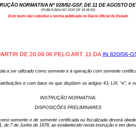
RUÇÃO NORMATIVA Nº 028/92-GSF, DE 11 DE AGOSTO DE
(PUBLICADA NO DOE DE 18.08.92)
Este texto não substitui a norma publicada no Diário Oficial do Estado
RTIR DE 20.09.06 PELO ART. 11 DA
IN 820/
0
6-G
cola a ser utilizado como semente e à operação com semente certifica
atribuições e com base no que dispõem os ar­tigos 43, LIX, “e”, e 
INSTRUÇÃO NORMATIVA:
DISPOSIÇÕES PRELIMINARES
o como semente e de semente cer­tificada ou fiscalizada deverá obe
1, de 7 de Junho de 1978, ao estabelecido nesta instrução e em demais