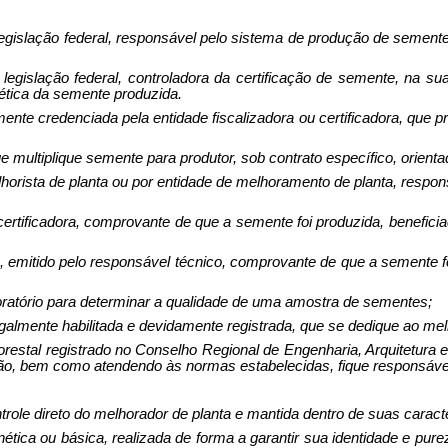
 le­gislação federal, responsável pelo sistema de produção de semente 
 le­gislação fede­ral, controla­dora da certificação de semente, na s
nética da semente produ­zida.
­mente creden­ciada pela enti­dade fis­calizadora ou certificadora, q
ue multiplique semente para produ­tor, sob contrato específico, orient
o­rista de planta ou por entidade de melhoramento de planta, respon
erti­ficadora, comprovante de que a semente foi produzida, benefici
, emitido pelo responsável técnico, comprovante de que a semente 
oratório para determinar a qua­lidade de uma amostra de sementes;
legalmente habilitada e devida­mente registrada, que se dedique ao me
lorestal registrado no Conselho Regional de Engenharia, Arquitetu
ção, bem como atendendo às normas estabelecidas, fique responsáve
trole direto do melhorador de planta e mantida dentro de suas caract
tica ou básica, realizada de forma a garantir sua identidade e purez