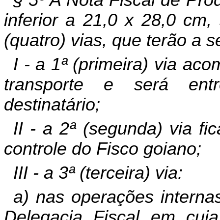
§ 5º A Nota Fiscal de Pr
inferior a 21,0 x 28,0 cm,
(quatro) vias, que terão a 
I - a 1ª (primeira) via a
transporte e será ent
destinatário;
II - a 2ª (segunda) via fi
controle do Fisco goiano;
III - a 3ª (terceira) via:
a) nas operações interna
Delegacia Fiscal em cuja 