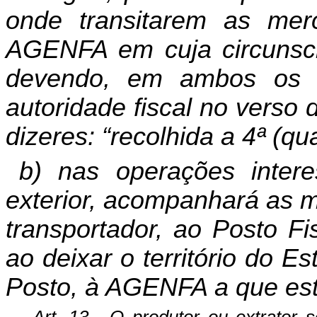
onde transitarem as merc
AGENFA em cuja circunscriç
devendo, em ambos os c
autoridade fiscal no verso 
dizeres: “recolhida a 4ª (qua
b) nas operações inter
exterior, acompanhará as m
transportador, ao Posto Fi
ao deixar o território do E
Posto, à AGENFA a que estiv
Art. 13.
O produtor ou extrator s