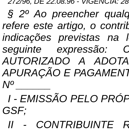
272/96, DE 22.08.96 - VIGÊNCIA: 28
§ 2º Ao preencher qual
refere este artigo, o cont
indicações previstas na 
seguinte expressão:
AUTORIZADO A ADOT
APURAÇÃO E PAGAMENT
Nº ______
I - EMISSÃO PELO PRÓP
GSF;
II - CONTRIBUINTE