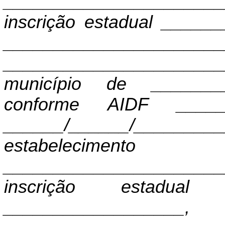
______________________
inscrição estadual ____
___________________
______________________
município de ________
conforme AIDF _____
______/______/_____
estabelecimento
______________________
inscrição estadual
______________