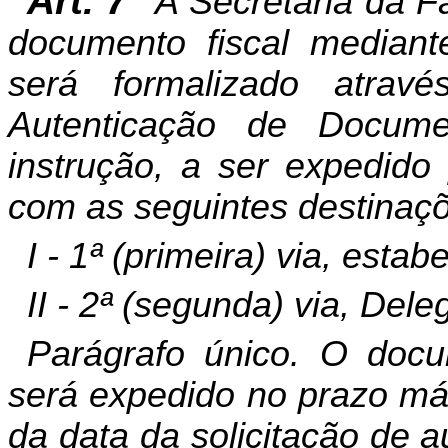
Art. 7º
A Secretaria da F
documento fiscal mediant
será formalizado atra
Autenticação de Docume
instrução, a ser expedido
com as seguintes destinaç
I - 1ª (primeira) via, esta
II - 2ª (segunda) via, Dele
Parágrafo único. O docu
será expedido no prazo máx
da data da solicitação de a