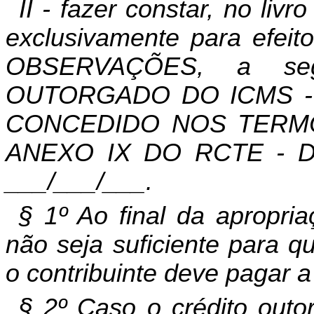
II - fazer constar, no li
exclusivamente para efeit
OBSERVAÇÕES, a segu
OUTORGADO DO ICMS - 
CONCEDIDO NOS TERMOS
ANEXO IX DO RCTE - 
___/___/___.
§ 1º Ao final da apropri
não seja suficiente para q
o contribuinte deve pagar a 
§ 2º Caso o crédito outo