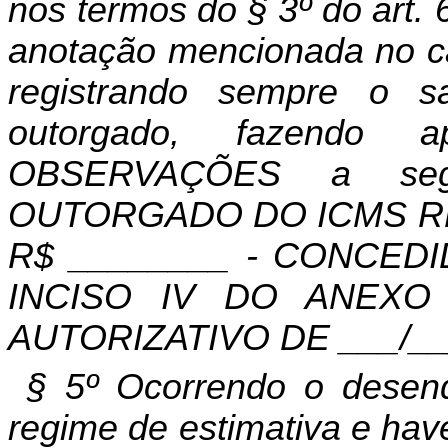
nos termos do § 3º do art. 
anotação mencionada no ca
registrando
sempre o sal
outorgado, fazendo 
OBSERVAÇÕES a segu
OUTORGADO DO ICMS R
R$ ________ - CONCED
INCISO IV DO ANEXO
AUTORIZATIVO DE ___/__
§ 5º Ocorrendo o desenq
regime de estimativa e hav