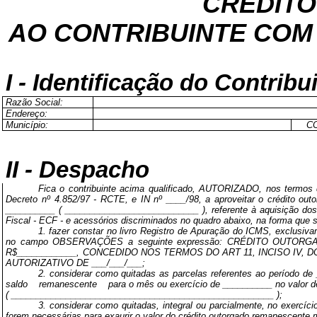
CRÉDIT
AO CONTRIBUINTE COM
I - Identificação do Contribu
Razão Social:
Endereço:
Município:
C
II - Despacho
Fica o contribuinte acima qualificado, AUTORIZADO, nos termos d
Decreto nº 4.852/97 - RCTE, e IN nº ____/98, a aproveitar o crédito out
__________ ( ___________________________ ), referente à aquisição d
Fiscal - ECF - e acessórios discriminados no quadro abaixo, na forma que 
1. fazer constar no livro Registro de Apuração do ICMS, exclusiva
no campo OBSERVAÇÕES a seguinte expressão: CRÉDITO OUTOR
R$____________, CONCEDIDO NOS TERMOS DO ART 11, INCISO IV, 
AUTORIZATIVO DE ___/___/___;
2. considerar como quitadas as parcelas referentes ao período de 
saldo
remanescente
para o mês ou exercício de __________ no valor
( _____________________________________________________ );
3. considerar como quitadas, integral ou parcialmente, no exercíc
forem necessárias para exaurir o valor do crédito outorgado remanescente 