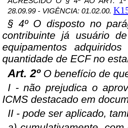
ACRESCIDO O § 4º AO ART. 1º 
K1
28.09.99 - VIGÊNCIA: 01.02.00.
§ 4º O disposto no parág
contribuinte já usuário 
equipamentos adquiridos
quantidade de ECF no esta
Art. 2º
O benefício de que
I - não prejudica o apro
ICMS destacado em documen
II - pode ser aplicado, ta
a) cumulativamente, com o