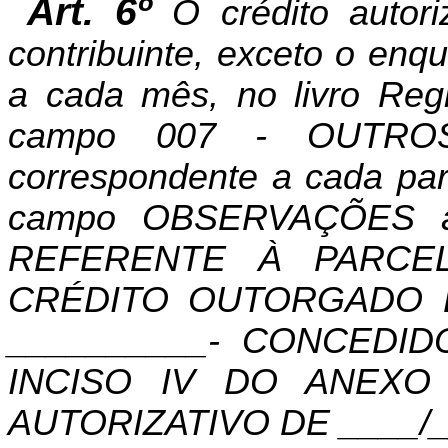
Art. 6º
O crédito autor
contribuinte, exceto o enq
a cada mês, no livro Reg
campo 007 - OUTROS
correspondente a cada parc
campo OBSERVAÇÕES a 
REFERENTE À PARCELA
CRÉDITO OUTORGADO D
__________- CONCEDI
INCISO IV DO ANEXO
AUTORIZATIVO DE ____/_