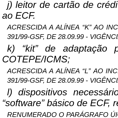
j) leitor de cartão de cré
ao ECF.
ACRESCIDA A ALÍNEA “K” AO INCI
391/99-GSF, DE 28.09.99 - VIGÊNCI
k) “kit” de adaptação
COTEPE/ICMS;
ACRESCIDA A ALÍNEA “L” AO INCI
391/99-GSF, DE 28.09.99 - VIGÊNCI
l) dispositivos necessár
“software” básico de ECF, r
RENUMERADO O PARÁGRAFO ÚICO 