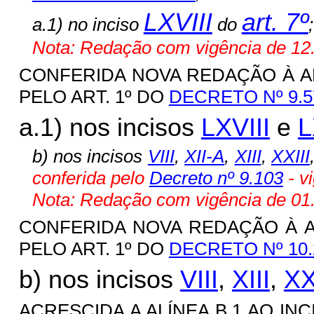
LXVIII
art. 7º
a.1) no inciso
do
;
Nota: Redação com vigência de 12.
CONFERIDA NOVA REDAÇÃO À ALÍN
PELO ART. 1º DO
DECRETO Nº 9.5
a.1) nos incisos
LXVIII
e
L
b) nos incisos
VIII
,
XII-A
,
XIII
,
XXIII
conferida pelo
Decreto nº 9.103
- v
Nota: Redação com vigência de 01.
CONFERIDA NOVA REDAÇÃO À ALÍ
PELO ART. 1º DO
DECRETO Nº 10.
b) nos incisos
VIII
,
XIII
,
XX
ACRESCIDA A ALÍNEA B.1 AO INCI