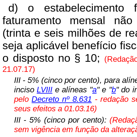
d) o estabelecimento f
faturamento mensal não 
(trinta e seis milhões de 
seja aplicável benefício fis
o disposto no § 10;
(Redação
21.07.17)
III - 5% (cinco por cento), para alí
inciso
LVIII
e alíneas "
a
" e "
b
" do 
pelo
Decreto nº 8.631
- redação se
seus efeitos a 01.03.16)
III - 5% (cinco por cento):
(Redaçã
sem vigência em função da alteraçã