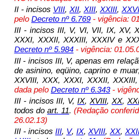
II - incisos
VIII
,
XII
,
XIII
,
XXIII
,
XXVI
pelo
Decreto nº 6.769
- vigência: 0
III - incisos III, V, VI, VII, IX, X
XXXI, XXXII, XXXIII, XXXIV e XXX
Decreto nº 5.984
- vigência: 01.05.
III - incisos III, V, apenas em rel
de asinino, eqüino, caprino e muar,
XXVIII, XXX, XXXI, XXXII, XXXIII
dada pelo
Decreto nº 6.343
- vigênc
III - incisos III, V,
IX
,
XVIII
,
XX
,
XXI
todos do
art. 11
.
(Redação conferi
26.02.13)
III - incisos
III
,
V
,
IX
,
XVIII
,
XX
,
XXII