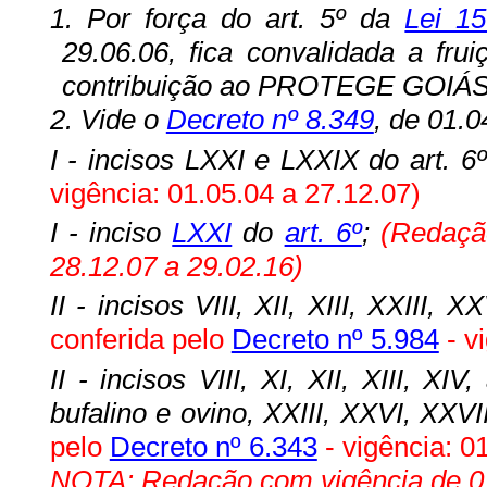
1.
Por força do art. 5º da
Lei 15
29.06.06, fica convalidada a fru
contribuição ao PROTEGE GOIÁS p
2.
Vide o
Decreto nº 8.349
, de 01.0
I - incisos LXXI e LXXIX do art. 6
vigência: 01.05.04 a 27.12.07)
I -
inciso
LXXI
do
art. 6º
;
(Redaçã
28.12.07 a 29.02.16)
II - incisos VIII, XII, XIII, XXIII,
conferida pelo
Decreto nº 5.984
- v
II - incisos VIII, XI, XII, XIII, 
bufalino e ovino, XXIII, XXVI, XXVI
pelo
Decreto nº 6.343
- vigência: 0
NOTA: Redação com vigência de 01