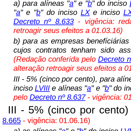
a) para alíneas "
a
" e "
b
" do inciso
"
a
" e "
b
" do inciso
LX
e inciso
LX
Decreto nº 8.633
- vigência:
red
retroagir seus efeitos a 01.03.16
)
b) para as empresas benefíciária
cujos contratos tenham sido ass
(Redação conferida pelo
Decreto n
alteração retroagir seus efeitos a 0
III - 5% (cinco por cento),
para alín
inciso
LVIII
e alíneas "
a
" e "
b
"
do
i
pelo
Decreto nº 8.637
- vigência: 0
III - 5% (cinco por cento
8.665
- vigência: 01.06.16)