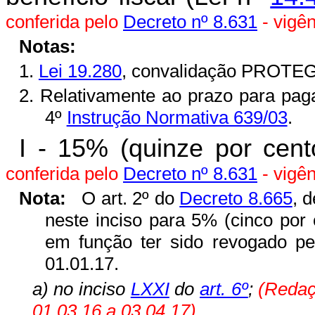
conferida pelo
Decreto nº 8.631
- vigên
Notas:
1.
Lei 19.280
, convalidação PROTE
2. Relativamente ao prazo para pa
4º
Instrução Normativa 639/03
.
I - 15% (quinze por cent
conferida pelo
Decreto nº 8.631
- vigên
Nota:
O art. 2º do
Decreto 8.665
, 
neste inciso para 5% (cinco por c
em função ter sido revogado pe
01.01.17.
a) no inciso
LXXI
do
art. 6º
;
(Redaç
01.03.16 a 03.04.17)