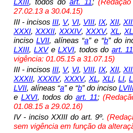
LXIII
, todos do
art. 11
;
(Redação
27.02.13 a 30.04.15)
III - incisos
III
,
V
,
VI
,
VIII
,
IX
,
XII
,
XII
XXXI
,
XXXII
,
XXXIV
,
XXXV
,
XL
,
XL
inciso
LVII
, alíneas “
a
” e “
b
” do i
LXIII
,
LXV
e
LXVI
, todos do
art. 1
vigência: 01.05.15 a 31.07.15)
III -
incisos
III
,
V
,
VI
,
VIII
,
IX
,
XII
,
XII
XXXII
,
XXXIV
,
XXXV
,
XL
,
XLI
,
LI
,
L
LVII
, alíneas “
a
” e “
b
” do inciso
LVII
e
LXVI
, todos do
art. 11
;
(Redaçã
01.08.15 a 29.02.16)
IV - inciso XXIII do art. 9º.
(Redaç
sem vigência em função da alteração