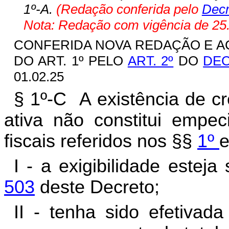
1º-A.
(Redação conferida pelo
Decr
Nota: Redação com vigência de 25.
CONFERIDA NOVA REDAÇÃO E ACRES
DO ART. 1º PELO
ART. 2º
DO
DEC
01.02.25
§ 1º-C A existência de cré
ativa não constitui empeci
fiscais referidos nos §§
1º
I - a exigibilidade este
503
deste Decreto;
II - tenha sido efetivad