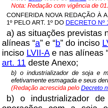
Nota: Redação com vigência de 01.
CONFERIDA NOVA REDAÇÃO À ALÍN
1º PELO ART. 1º DO
DECRETO Nº 1
a) as situações previstas 
alíneas “
a
” e “
b
” do inciso
L
inciso
LVII-A
e nas alíneas 
art. 11
deste Anexo;
b) o industrializador de soja e
efetivamente esmagada e seus der
(Redação acrescida pelo
Decreto n
b) o industrializador d