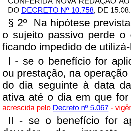
CONFERIDA NOVA REDAÇÃO AO C
DO
DECRETO Nº 10.758
, DE 15.08
§ 2º Na hipótese previst
o sujeito passivo perde o d
ficando impedido de utilizá-
I - se o benefício for ap
ou prestação, na operação 
do dia seguinte à data da
ativa até o dia em que for
acrescida pelo
Decreto nº 5.067
- vigê
II - se o benefício for 