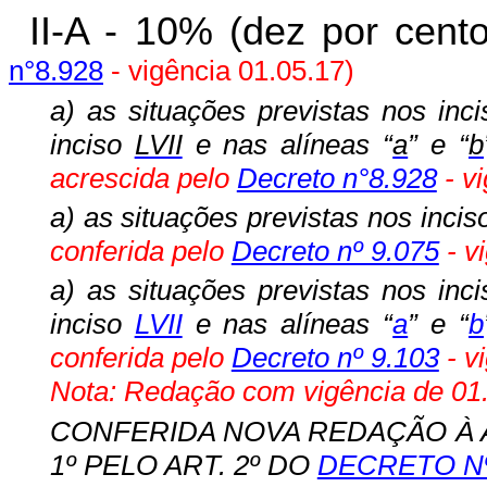
II-A - 10% (dez por cent
n°8.928
- vigência 01.05.17)
a) as situaç
ões previstas nos inc
inciso
LVII
e nas alíneas “
a
” e “
b
acrescida pelo
Decreto n°8.928
- vi
a) as situações previstas nos incis
conferida pelo
Decreto nº 9.075
- v
a) as situações previstas nos inc
inciso
LVII
e nas alíneas “
a
” e “
b
conferida pelo
Decreto nº 9.103
- v
Nota: Redação com vigência de 01.
CONFERIDA NOVA REDAÇÃO À ALÍ
1º PELO ART. 2º DO
DECRETO Nº