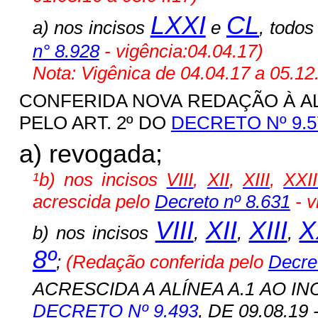
LXXI
CL
a) nos incisos
e
, todo
n° 8.928
- vigência:04.04.17)
Nota: Vigênica de 04.04.17 a 05.12
CONFERIDA NOVA REDAÇÃO À ALÍN
PELO ART. 2º DO
DECRETO Nº 9.5
a) revogada;
¹b) nos incisos
VIII
,
XII
,
XIII
,
XXII
acrescida pelo
Decreto nº 8.631
- v
VIII
XII
XIII
X
b) nos incisos
,
,
,
8º
;
(Redação conferida pelo
Decre
ACRESCIDA A ALÍNEA A.1 AO INC
DECRETO Nº 9.493
, DE 09.08.19 