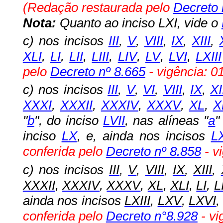
(Redação restaurada pelo
Decreto 
Nota:
Quanto ao inciso LXI, vide o
c) nos incisos
III
,
V
,
VIII
,
IX
,
XIII
,
XLI
,
LI
,
LII
,
LIII
,
LIV
,
LV
,
LVI
,
LXIII
pelo
Decreto nº 8.665
- vigência: 0
c) nos incisos
III
,
V
,
VI
,
VIII
,
IX
,
XI
XXXI
,
XXXII
,
XXXIV
,
XXXV
,
XL
,
X
"
b
", do inciso
LVII
, nas alíneas "
a
"
inciso
LX
, e, ainda nos incisos
LX
conferida pelo
Decreto nº 8.858
- v
c)
nos
incisos
III
,
V
,
VIII
,
IX
,
XIII
,
XXXII
,
XXXIV
,
XXXV
,
XL
,
XLI
,
LI
,
L
ainda nos incisos
LXIII
,
LXV
,
LXVI
conferida pelo
Decreto n°8.928
- vi