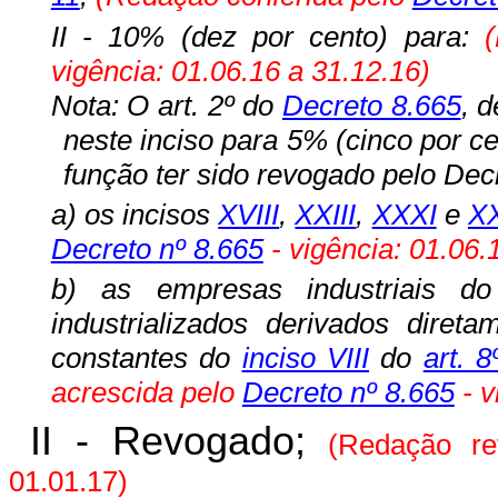
II - 10% (dez por cento) para:
vigência: 01.06.16 a 31.12.16)
Nota: O art. 2º do
Decreto 8.665
, 
neste inciso para 5% (cinco por cen
função ter sido revogado pelo Decr
a) os incisos
XVIII
,
XXIII
,
XXXI
e
XX
Decreto nº 8.665
- vigência: 01.06.
b) as empresas industriais do
industrializados derivados diret
constantes do
inciso VIII
do
art. 8
acrescida pelo
Decreto nº 8.665
- v
II - Revogado
;
(Redação r
01.01.17)