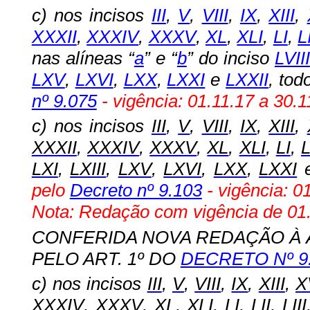
c) nos incisos
III
,
V
,
VIII
,
IX
,
XIII
,
XXXII
,
XXXIV
,
XXXV
,
XL
,
XLI
,
LI
,
L
nas alíneas “
a
” e “
b
” do inciso
LVIII
LXV
,
LXVI
,
LXX
,
LXXI
e
LXXII
, to
nº 9.075
- vigência: 01.11.17 a 30.1
c)
nos incisos
III
,
V
,
VIII
,
IX
,
XIII
,
XXXII
,
XXXIV
,
XXXV
,
XL
,
XLI
,
LI
,
L
LXI
,
LXIII
,
LXV
,
LXVI
,
LXX
,
LXXI
pelo
Decreto nº 9.103
- vigência: 0
Nota: Redação com vigência de 01.
CONFERIDA NOVA REDAÇÃO À ALÍ
PELO ART. 1º DO
DECRETO Nº 9
c) nos incisos
III
,
V
,
VIII
,
IX
,
XIII
,
X
XXXIV
,
XXXV
,
XL
,
XLI
,
LI
,
LII
,
LIII