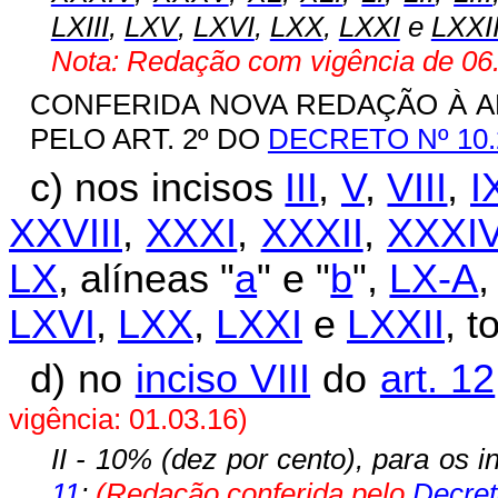
LXIII
,
LXV
,
LXVI
,
LXX
,
LXXI
e
LXXI
Nota: Redação com vigência de 06.
CONFERIDA NOVA REDAÇÃO À ALÍN
PELO ART. 2º DO
DECRETO Nº 10.
c) nos incisos
III
,
V
,
VIII
,
I
XXVIII
,
XXXI
,
XXXII
,
XXXI
LX
, alíneas "
a
" e "
b
",
LX-A
,
LXVI
,
LXX
,
LXXI
e
LXXII
, 
d) no
inciso VIII
do
art. 12
vigência: 01.03.16)
II - 10% (dez por cento), para os 
11
;
(Redação conferida pelo
Decret