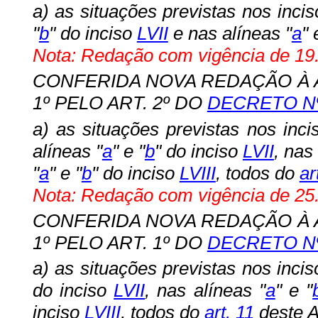
a) as situações previstas nos inci
"
b
" do inciso
LVII
e nas alíneas "
a
" 
Nota: Redação com vigência de 19.
CONFERIDA NOVA REDAÇÃO À ALÍ
1º PELO ART. 2º DO
DECRETO Nº
a) as situações previstas nos inc
alíneas "
a
" e "
b
" do inciso
LVII
, nas
"
a
" e "
b
" do inciso
LVIII
, todos do
ar
Nota: Redação com vigência de 25.
CONFERIDA NOVA REDAÇÃO À ALÍ
1º PELO ART. 1º DO
DECRETO Nº
a) as situações previstas nos inci
do inciso
LVII
, nas alíneas "
a
" e "
inciso
LVIII
, todos do
art. 11
deste A