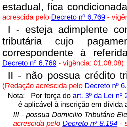
estadual, fica condicionada
acrescida pelo
Decreto nº 6.769
- vigê
I - esteja adimplente c
tributária cujo paga
correspondente à referida
Decreto nº 6.769
- vigência: 01.08.08)
II - não possua crédito tr
(Redação acrescida pelo
Decreto nº 6
Nota:
Por força do
art. 3º da Lei nº
é aplicável à inscrição em dívida 
III - possua Domicilio Tributário E
acrescida pelo
Decreto nº 8.194
- 