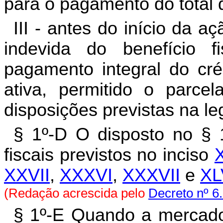
para o pagamento do total 
III - antes do início da aç
indevida do benefício fi
pagamento integral do créd
ativa, permitido o parce
disposições previstas na leg
§ 1º-D O disposto no § 1
fiscais previstos no inciso
X
XXVII
,
XXXVI
,
XXXVII
e
XL
(Redação acrescida pelo
Decreto nº 6
§ 1º-E Quando a mercadori