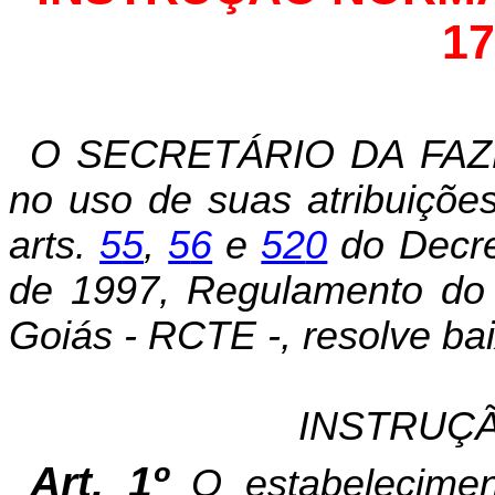
17
O SECRETÁRIO DA FAZ
no uso de suas atribuições
arts.
5
5
,
5
6
e
52
0
do Decre
de 1997, Regulamento do 
Goiás - RCTE -, resolve bai
INSTRUÇÃ
Art. 1º
O estabelecimen