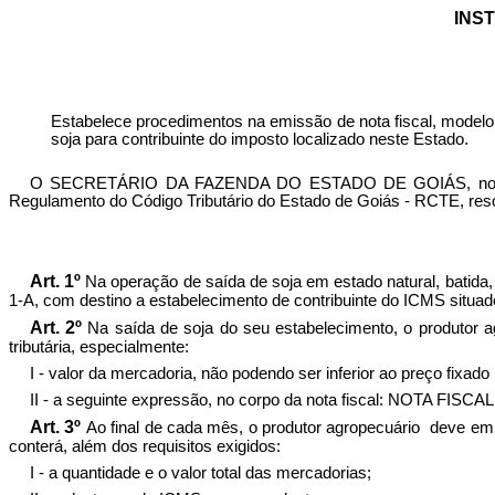
INST
Estabelece procedimentos na emissão de nota fiscal, modelo
soja para contribuinte do imposto localizado neste Estado.
O SECRETÁRIO DA FAZENDA DO ESTADO DE GOIÁS, no uso de
Regulamento do Código Tributário do Estado de Goiás - RCTE, reso
Art. 1º
Na operação de saída de soja em estado natural, batida,
1-A, com destino a estabelecimento de contribuinte do ICMS situado
Art. 2º
Na saída de soja do seu estabelecimento, o produtor a
tributária, especialmente:
I - valor da mercadoria, não podendo ser inferior ao preço fixad
II - a seguinte expressão, no corpo da nota fiscal: NOTA
Art. 3º
Ao final de cada mês, o produtor agropecuário
deve emit
conterá, além dos requisitos exigidos:
I - a quantidade e o valor total das mercadorias;