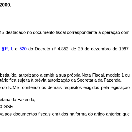
2000.
 ICMS destacado no documento fiscal correspondente à operação com
, §1º,
I
, e
52
0
do Decreto nº 4.852, de 29 de dezembro de 1997,
ituído, autorizado a emitir a sua própria Nota Fiscal, modelo 1 ou
rio fica sujeita à prévia autorização da Secretaria da Fazenda.
e do ICMS, contendo os demais requisitos exigidos pela legislação
retaria da Fazenda;
00-GSF.
tiva aos documentos fiscais emitidos na forma do artigo anterior, que