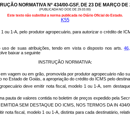
RUÇÃO NORMATIVA Nº 434/00-GSF, DE 23 DE MARÇO DE 
(PUBLICADA NO DOE DE 29.03.00)
Este texto não substitui a norma publicada no Diário Oficial do Estado.
K55
 1 ou 1-A, pelo produtor agropecuário, para autorizar o crédito de
 suas atribuições, tendo em vista o disposto nos arts.
46
lve baixar a seguinte
INSTRUÇÃO NORMATIVA:
 em vagem ou em grão, promovida por produtor agropecuário não subst
 no Estado de Goiás, a apropriação do crédito do ICMS pelo destinatá
gropecuário deve emitir nota fiscal, modelo 1 ou 1-A, sem destaqu
o na pauta de valores contida no boletim de preços expedido pela Sec
 FISCAL EMITIDA SEM DESTAQUE DO ICMS, NOS TERMOS DA I
N 434/
ir nota fiscal, modelo 1 ou 1-A, distinta para cada destinatário, rela