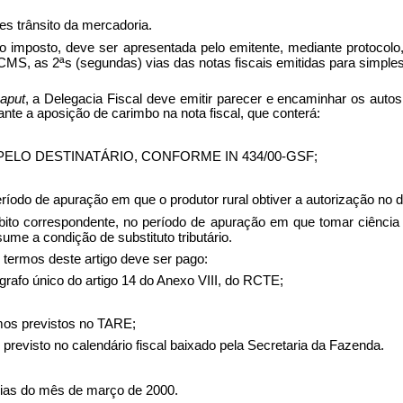
es trânsito da mercadoria.
o imposto, deve ser apresentada pelo emitente, mediante protocolo,
do ICMS, as 2ªs (segundas) vias das notas fiscais emitidas para simpl
aput
, a Delegacia Fiscal deve emitir parecer e encaminhar os auto
te a aposição de carimbo na nota fiscal, que conterá:
 PELO DESTINATÁRIO, CONFORME IN 434/00-GSF;
período de apuração em que o produtor rural obtiver a autorização no
ébito correspondente, no período de apuração em que tomar ciência
ume a condição de substituto tributário.
s termos deste artigo deve ser pago:
rágrafo único do artigo 14 do Anexo VIII, do RCTE;
mos previstos no TARE;
revisto no calendário fiscal baixado pela Secretaria da Fazenda.
s do mês de março de 2000.