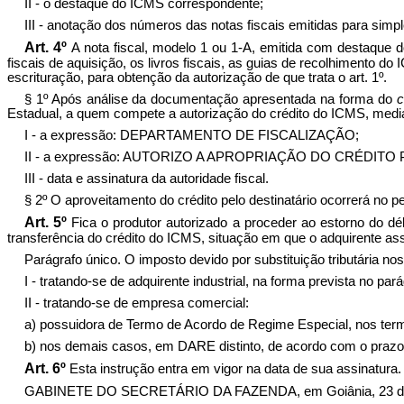
II - o destaque do ICMS correspondente;
III - anotação dos números das notas fiscais emitidas para simpl
Art. 4º
A nota fiscal, modelo 1 ou 1-A, emitida com destaque d
fiscais de aquisição, os livros fiscais, as guias de recolhimento 
escrituração, para obtenção da autorização de que trata o art. 1º.
§ 1º Após análise da documentação apresentada na forma do
c
Estadual, a quem compete a autorização do crédito do ICMS, median
I - a expressão: DEPARTAMENTO DE FISCALIZAÇÃO;
II - a expressão: AUTORIZO A APROPRIAÇÃO DO CRÉDITO
III - data e assinatura da autoridade fiscal.
§ 2º O aproveitamento do crédito pelo destinatário ocorrerá no 
Art. 5º
Fica o produtor autorizado a proceder ao estorno do d
transferência do crédito do ICMS, situação em que o adquirente ass
Parágrafo único. O imposto devido por substituição tributária no
I - tratando-se de adquirente industrial, na forma prevista no pa
II - tratando-se de empresa comercial:
a) possuidora de Termo de Acordo de Regime Especial, nos ter
b) nos demais casos, em DARE distinto, de acordo com o prazo p
Art. 6º
Esta instrução entra em vigor na data de sua assinatura.
GABINETE DO SECRETÁRIO DA FAZENDA, em Goiânia, 23 dia