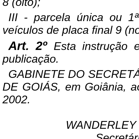
8 (oito);
III - parcela única ou 1ª
veículos de placa final 9 (n
Art. 2º
Esta instrução 
publicação.
GABINETE DO SECRETÁ
DE GOIÁS, em Goiânia, ao
2002.
WANDERLEY 
Secretár