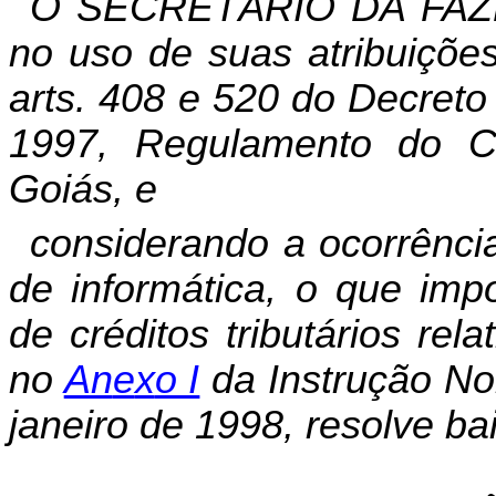
O SECRETÁRIO DA FAZ
no uso de suas atribuições
arts. 408 e 520 do Decreto
1997, Regulamento do Có
Goiás, e
considerando a ocorrênci
de informática, o que impo
de créditos tributários rel
no
An
e
x
o I
da Instrução No
janeiro de 1998, resolve ba