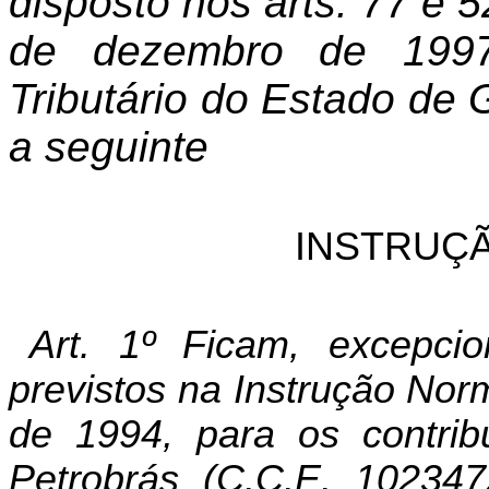
disposto nos arts. 77 e 
de dezembro de 1997
Tributário do Estado de 
a seguinte
INSTRUÇÃ
Art. 1º Ficam, excepcio
previstos na Instrução Norm
de 1994, para os contribu
Petrobrás (C.C.E. 1023472