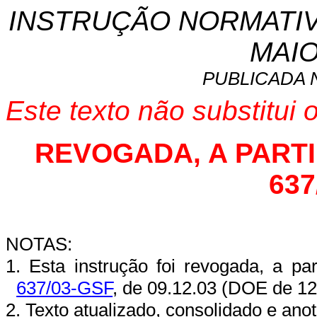
INSTRUÇÃO NORMATIVA 
MAIO
PUBLICADA 
Este texto não substitui
REVOGADA, A PARTIR 
637
NOTAS:
1.
Esta instrução foi revogada, a pa
6
3
7/03-G
S
F
, de 09.12.03 (DOE de 12
2. Texto atualizado, consolidado e ano