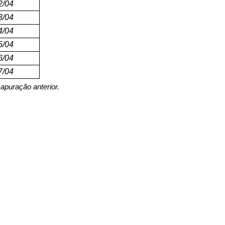
2/04
3/04
4/04
5/04
6/04
7/04
apuração anterior.