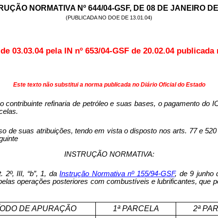
TRUÇÃO
NORMATIVA Nº 644/04-GSF, DE 08 DE JANEIRO DE
(PUBLICADA NO DOE DE 13.01.04)
r de
03.03.04 pela IN nº 653/04-GSF de
20.02.04 publicada
Este texto não substitui a norma publicada no Diário Oficial do Estado
o contribuinte refinaria de petróleo e suas bases, o pagamento do I
celas.
s atribuições, tendo em vista o disposto nos arts. 77 e 520 d
guinte
INSTRUÇÃO NORMATIVA:
 2º, III, “b”, 1, da
Instrução
N
o
r
mativa nº 155/94-GSF
, de 9 junho
ário pelas operações posteriores com combustíveis e lubrificantes, q
ÍODO DE APURAÇÃO
1ª PARCELA
2ª PA