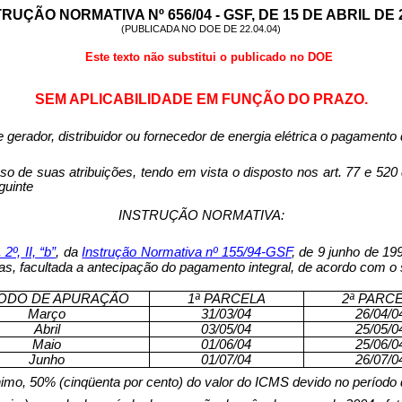
RUÇÃO NORMATIVA Nº 656/04 - GSF, DE 15 DE ABRIL DE 
(PUBLICADA NO DOE DE 22.04.04)
Este texto não substitui o publicado no DOE
SEM APLICABILIDADE EM FUNÇÃO DO PRAZO.
e gerador, distribuidor ou fornecedor de energia elétrica o pagament
s atribuições, tendo em vista o disposto nos art. 77 e 520 do
guinte
INSTRUÇÃO NORMATIVA:
. 2º,
II, “b”
, da
Instrução Normativa nº 155/94-GSF
, de 9 junho de 199
s, facultada a antecipação do pagamento integral, de acordo com o 
ODO DE APURAÇÃO
1ª PARCELA
2ª PARC
Março
31/03/04
26/04/0
Abril
03/05/04
25/05/0
Maio
01/06/04
25/06/0
Junho
01/07/04
26/07/0
nimo, 50% (cinqüenta por cento) do valor do ICMS devido no período 