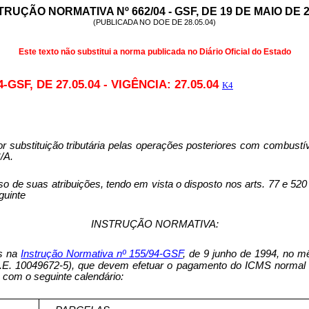
TRUÇÃO NORMATIVA Nº 662/04 - GSF, DE 19 DE MAIO DE 2
(PUBLICADA NO DOE DE 28.05.04)
Este texto não substitui a norma publicada no Diário Oficial do Estado
-GSF, DE 27.05.04 - VIGÊNCIA: 27.05.04
K4
substituição tributária pelas operações posteriores com combustíve
/A.
s atribuições, tendo em vista o disposto nos arts. 77 e 520 d
guinte
INSTRUÇÃO NORMATIVA:
os na
Inst
r
ução Normativa nº 155/94-GSF
, de 9 junho de 1994, no mê
C.E. 10049672-5), que devem efetuar o pagamento do ICMS normal e d
 com o seguinte calendário: