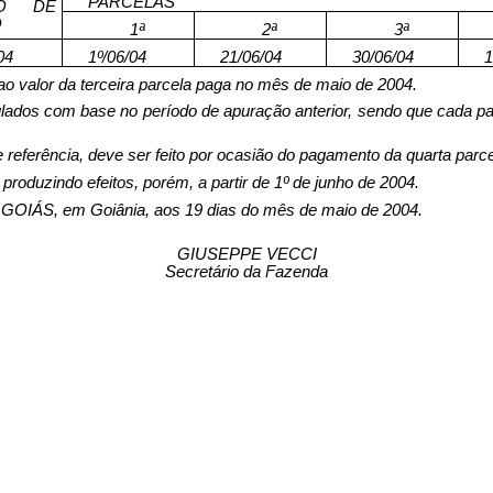
PARCELAS
DO DE
O
1ª
2ª
3ª
04
1º/06/04
21/06/04
30/06/04
1
ao valor da terceira parcela paga no mês de maio de 2004.
lados com base no período de apuração anterior, sendo que cada par
 referência, deve ser feito por ocasião do pagamento da quarta parce
produzindo efeitos, porém, a partir de 1º de junho de 2004.
, em Goiânia, aos 19 dias do mês de maio de 2004.
GIUSEPPE VECCI
Secretário da Fazenda