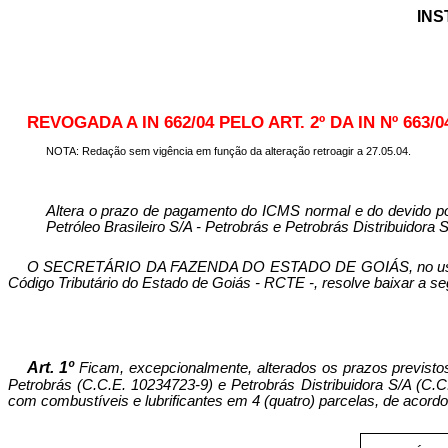
INS
REVOGADA A IN 662/04 PELO ART. 2º DA IN Nº 663/04
NOTA: Redação sem vigência em função da alteração retroagir a 27.05.04.
Altera o prazo de pagamento do ICMS normal e do devido por 
Petróleo Brasileiro S/A - Petrobrás e Petrobrás Distribuidora S
O SECRETÁRIO DA FAZENDA DO ESTADO DE GOIÁS, no uso de sua
Código Tributário do Estado de Goiás - RCTE -, resolve baixar a se
Art. 1º
Ficam, excepcionalmente, alterados os prazos previst
Petrobrás (C.C.E. 10234723-9) e Petrobrás Distribuidora S/A (C.
com combustíveis e lubrificantes em 4 (quatro) parcelas, de acordo