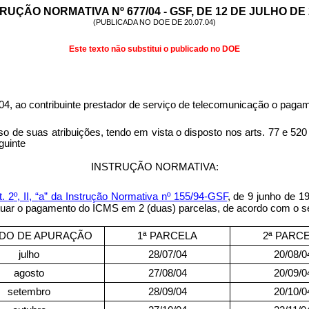
RUÇÃO NORMATIVA Nº 677/04 - GSF, DE 12 DE JULHO DE 
(PUBLICADA NO DOE DE 20.07.04)
Este texto não substitui o publicado no DOE
04, ao contribuinte prestador de serviço de telecomunicação o pag
s atribuições, tendo em vista o disposto nos arts. 77 e 520 d
guinte
INSTRUÇÃO NORMATIVA:
t.
2
º, II, “
a
” da Instrução Normativa nº 155/94-GSF
, de 9 junho de 1
etuar o pagamento do ICMS em 2 (duas) parcelas, de acordo com o se
DO DE APURAÇÃO
1ª PARCELA
2ª PARC
julho
28/07/04
20/08/0
agosto
27/08/04
20/09/0
setembro
28/09/04
20/10/0