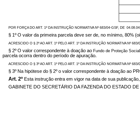
POR FORÇA DO ART. 1º DA INSTRUÇÃO NORMATIVA Nº 683/04-GSF, DE
04.08.0
§ 1º O valor da primeira parcela deve ser de, no mínimo, 80% (o
ACRESCIDO O § 2º AO ART. 1º PELO ART. 1º DA INSTRUÇÃO NORMATIVA Nº 683/04-
§ 2º O valor correspondente à doação ao
Fundo de Proteção Soci
parcela ocorra dentro do período de apuração.
ACRESCIDO O § 3º AO ART. 1º PELO ART. 1º DA INSTRUÇÃO NORMATIVA Nº 683/04-
§ 3º Na hipótese do § 2º o valor correspondente à doação ao PR
Art. 2º
Esta instrução entra em vigor na data de sua publicação
GABINETE DO SECRETÁRIO DA FAZENDA DO ESTADO DE GOIÁS,