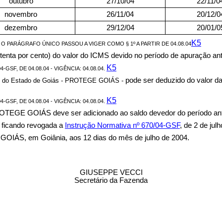
outubro
27/10/04
22/11/0
novembro
26/11/04
20/12/0
dezembro
29/12/04
20/01/0
K5
4 O PARÁGRAFO ÚNICO PASSOU A VIGER COMO § 1º A PARTIR DE 04.08.04
itenta por cento) do valor do ICMS devido no período de apuração ant
K5
GSF, DE 04.08.04 - VIGÊNCIA: 04.08.04.
pode ser deduzido do valor da
al do Estado de Goiás - PROTEGE GOIÁS -
K5
GSF, DE 04.08.04 - VIGÊNCIA: 04.08.04.
OTEGE GOIÁS deve ser adicionado ao saldo devedor do período anteri
, ficando revogada a
Instrução No
r
mativa nº 670/04-GSF
, de 2 de jul
 em Goiânia, aos 12 dias do mês de julho de 2004.
GIUSEPPE VECCI
Secretário da Fazenda