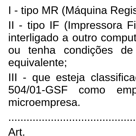
I - tipo MR (Máquina Regis
II - tipo IF (Impressora
interligado a outro compu
ou tenha condições de 
equivalente;
III - que esteja classifi
504/01-GSF como emp
microempresa.
..........................................
Art