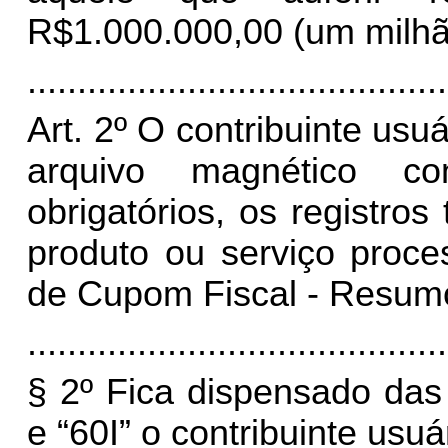
R$1.000.000,00 (um milhão
..........................................
Art. 2º O contribuinte us
arquivo magnético co
obrigatórios, os registros
produto ou serviço proc
de Cupom Fiscal - Resum
..........................................
§ 2º Fica dispensado das
e “60I” o contribuinte usu