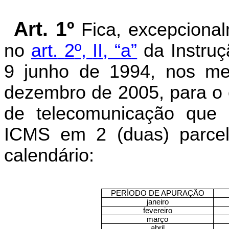
Art. 1º
Fica, excepcional
no
art.
2
º,
I
I, “
a
”
da Instruç
9 junho de 1994, nos mes
dezembro de 2005, para o c
de telecomunicação que
ICMS em 2 (duas) parcel
calendário:
PERÍODO DE APURAÇÃO
janeiro
fevereiro
março
abril