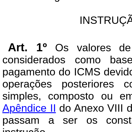
INSTRUÇÃ
Art. 1º
Os valores de 
considerados como base
pagamento do ICMS devido p
operações posteriores c
simples, composto ou em
A
p
ê
n
d
ic
e
II
do Anexo VIII 
passam a ser os const