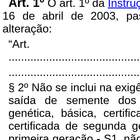
Art. 1º
O art. 1º da
Instru
16 de abril de 2003, pa
alteração:
“Ar
..........................................
..........................................
§ 2º Não se inclui na exig
saída de semente dos 
genética, básica, certif
certificada de segunda g
primeira geração - S1, nã