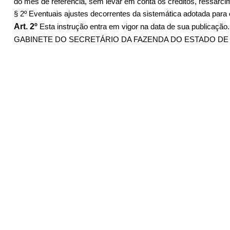
do mês de referência, sem levar em conta os créditos, ressarcim
§ 2º Eventuais ajustes decorrentes da sistemática adotada para 
Art. 2º
Esta instrução entra em vigor na data de sua publicação.
GABINETE DO SECRETÁRIO DA FAZENDA DO ESTADO DE GOIÁS