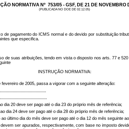
ÇÃO NORMATIVA Nº
753/05 - GSF, DE 21 DE NOVEMBRO 
(PUBLICADA NO DOE DE 02.12.05)
azo de pagamento do ICMS normal e do devido por substituição tribut
intes que especifica.
s atribuições, tendo em vista o disposto nos arts. 77 e 520 d
guinte
INSTRUÇÃO NORMATIVA:
e fevereiro de 2005, passa a vigorar com a seguinte alteração:
........................................
.........................................
o dia 20 deve ser pago até o dia 23 do próprio mês de referência;
ao dia 24 deve ser pago até o dia 28 do próprio mês de referência;
5 ao último dia do mês deve ser pago até o dia 12 do mês seguinte ao
devem ser apurados, respectivamente, com base no imposto devido n