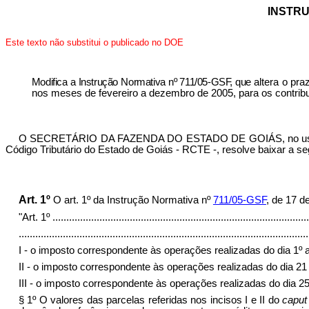
INSTRU
Este texto não substitui o publicado no DOE
Modifica a Instrução Normativa nº 711/05-GSF, que a
ltera o pr
nos meses de fevereiro a dezembro de 2005, para os contribu
O SECRETÁRIO DA FAZENDA DO ESTADO DE GOIÁS, no uso de sua
Código Tributário do Estado de Goiás - RCTE -, resolve baixar a se
Art. 1º
O art. 1º da Instrução Normativa nº
711/05-GSF
, de 17 d
"Art. 1º
.............................................................................................
.........................................................................................................
I - o imposto correspondente às operações realizadas do dia 1º a
II - o imposto correspondente às operações realizadas do dia 21 
III - o imposto correspondente às operações realizadas do dia 2
§ 1º O valores das parcelas referidas nos incisos I e II do
caput