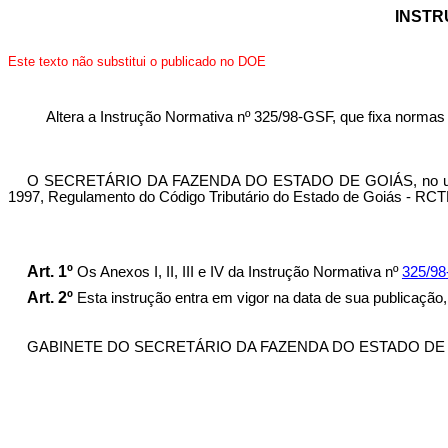
INSTR
Este texto não substitui o publicado no DOE
Altera a Instrução Normativa nº 325/98-GSF, que fixa normas
O SECRETÁRIO DA FAZENDA DO ESTADO DE GOIÁS, no uso de sua
1997, Regulamento do Código Tributário do Estado de Goiás - RCTE 
Art. 1º
Os Anexos
I, II, III e IV
da I
n
s
trução No
r
mativa nº
325
/
9
8
Art. 2º
Esta instrução entra em vigor na data de sua publicação, 
GABINETE DO SECRETÁRIO DA FAZENDA DO ESTADO DE GOIÁS