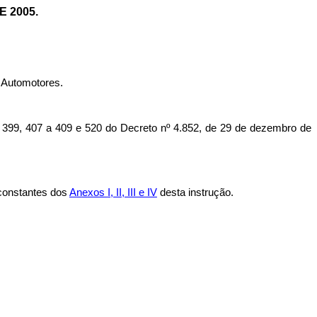
 2005.
s Automotores.
9, 407 a 409 e 520 do Decreto nº 4.852, de 29 de dezembro de
 constantes dos
A
n
exos
I, II, III e IV
desta instrução.