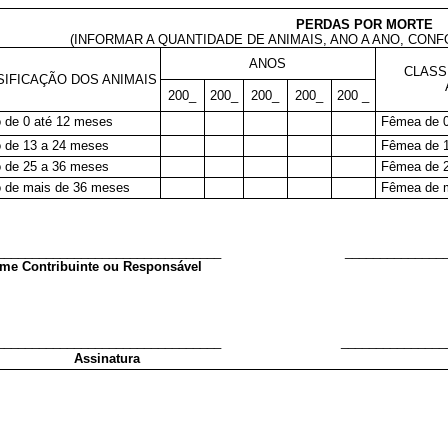
PERDAS POR MORTE
(INFORMAR A QUANTIDADE DE ANIMAIS, ANO A ANO, CON
ANOS
CLASS
SIFICAÇÃO DOS ANIMAIS
200_
200_
200_
200_
200 _
 de 0 até 12 meses
Fêmea de 0
 de 13 a 24 meses
Fêmea de 1
 de 25 a 36 meses
Fêmea de 2
 de mais de 36 meses
Fêmea de 
________________________________
______________
me Contribuinte ou Responsável
________________________________
_______________
Assinatura