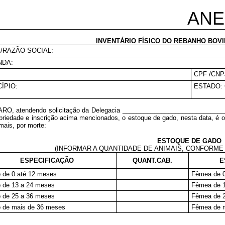
ANE
INVENTÁRIO FÍSICO DO REBANHO BOV
/RAZÃO SOCIAL:
NDA:
CPF /CNP
ÍPIO:
ESTADO:
RO, atendendo solicitação da Delegacia ______________________________
priedade e inscrição acima mencionados, o estoque de gado, nesta data, é o
mais, por morte:
ESTOQUE DE GADO
(INFORMAR A QUANTIDADE DE ANIMAIS, CONFORME 
ESPECIFICAÇÃO
QUANT.CAB.
E
 de 0 até 12 meses
Fêmea de 0
 de 13 a 24 meses
Fêmea de 1
 de 25 a 36 meses
Fêmea de 2
 de mais de 36 meses
Fêmea de 