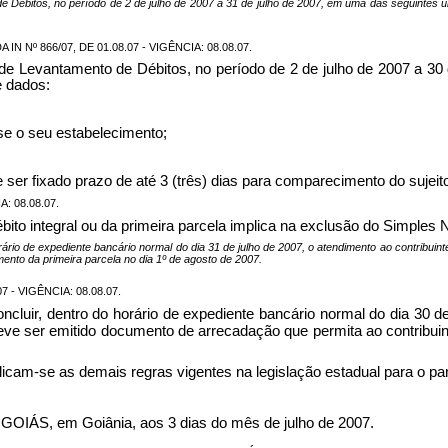
de Débitos, no período de 2 de julho de 2007 a 31 de julho de 2007, em uma das seguintes 
IN Nº 866/07, DE 01.08.07 - VIGÊNCIA: 08.08.07.
o de Levantamento de Débitos, no período de 2 de julho de 2007 a 3
e dados:
-se o seu estabelecimento;
ser fixado prazo de até 3 (três) dias para comparecimento do sujeito
A: 08.08.07.
bito integral ou da primeira parcela implica na exclusão do Simples Na
orário de expediente bancário normal do dia 31 de julho de 2007, o atendimento ao contribui
ento da primeira parcela no dia 1º de agosto de 2007.
 - VIGÊNCIA: 08.08.07.
ncluir, dentro do horário de expediente bancário normal do dia 30 
deve ser emitido documento de arrecadação que permita ao contribuin
plicam-se as demais regras vigentes na legislação estadual para o 
 em Goiânia, aos 3 dias do mês de julho de 2007.