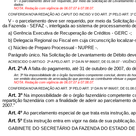
V - o parcelamento deve ser requerido, por meio da Solicitação de Levantamento 
dados:
NOTA: Redação com vigência de 06.07.07 à 07.08.07.
CONFERIDA NOVA REDAÇÃO AO
CAPUT
DO INCISO V DO ART. 2º PELO ART. 1º DA 
V - o parcelamento deve ser requerido, por meio da Solicitaçã
da Fazenda - SEFAZ -, interligada ao sistema de processamento d
a) Gerência Executiva de Recuperação de Créditos - GERC -;
b) Delegacia Regional ou Fiscal em cuja circunscrição localizar
c) Núcleo de Preparo Processual - NUPRE -.
Parágrafo único. Na Solicitação de Levantamento de Débito deve 
ACRESCIDO O ARTIGO
2º-A PELO ART. 1º DA IN Nº 866/07, DE 01.08.07 - VIGÊNCI
Art. 2º-A
A falta do pagamento, até 31 de outubro de 2007, do dé
Art. 3º Na impossibilidade de o órgão fazendário competente concluir, dentro do h
ser emitido documento de arrecadação que permita ao contribuinte efetuar o pagam
NOTA: Redação com vigência de 06.07.07 à 07.08.07.
CONFERIDA NOVA REDAÇÃO AO ART. 3º PELO ART. 1º DA IN Nº 866/07, DE 01.08.07
Art. 3º
Na impossibilidade de o órgão fazendário competente co
repartição fazendária com a finalidade de aderir ao parcelamento 
2007.”
Art. 4º
Ao parcelamento especial de que trata esta instrução, a
Art. 5º
Esta instrução entra em vigor na data de sua publicação.
GABINETE DO SECRETÁRIO DA FAZENDA DO ESTADO DE GOIÁS,