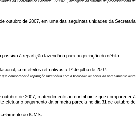
unidades da Secretaria da Fazenda - SEFAZ -, interligada ao sistema de processamento de
0 de outubro de 2007, em uma das seguintes unidades da Secretaria
 passivo à repartição fazendária para negociação do débito.
cional, com efeitos retroativos a 1º de julho de 2007.
nte que comparecer à repartição fazendária com a finalidade de aderir ao parcelamento deve
de outubro de 2007, o atendimento ao contribuinte que comparecer à
te efetuar o pagamento da primeira parcela no dia 31 de outubro de
parcelamento do ICMS.