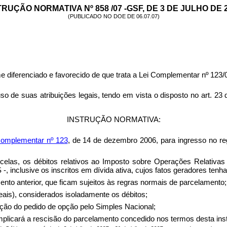
TRUÇÃO NORMATIVA Nº 858 /07 -GSF, DE 3 DE JULHO DE 2
(PUBLICADO NO DOE DE 06.07.07)
 diferenciado e favorecido de que trata a Lei Complementar nº 123/
s atribuições legais, tendo em vista o disposto no art. 23 da
INSTRUÇÃO NORMATIVA:
Complementar nº 123
, de 14 de dezembro 2006, para ingresso no reg
celas, os débitos relativos ao Imposto sobre Operações Relativa
, inclusive os inscritos em dívida ativa, cujos fatos geradores tenh
ento anterior, que ficam sujeitos às regras normais de parcelamento;
eais), considerados isoladamente os débitos;
ação do pedido de opção pelo Simples Nacional;
implicará a rescisão do parcelamento concedido nos termos desta ins