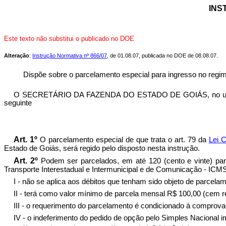
INS
Este texto não substitui o publicado no DOE
Alteração
:
Instrução Normativa nº 866/07
, de 01.08.07, publicada no DOE de 08.08.07.
Dispõe sobre o parcelamento especial para ingresso no regime
O SECRETÁRIO DA FAZENDA DO ESTADO DE GOIÁS, no uso de sua
seguinte
Art. 1º
O parcelamento especial de que trata o art. 79 da
Lei 
Estado de Goiás, será regido pelo disposto nesta instrução.
Art. 2º
Podem ser parcelados, em até 120 (cento e vinte) par
Transporte Interestadual e Intermunicipal e de Comunicação - ICMS -
I - não se aplica aos débitos que tenham sido objeto de parcelam
II - terá como valor mínimo de parcela mensal R$ 100,00 (cem r
III - o requerimento do parcelamento é condicionado à comprov
IV - o indeferimento do pedido de opção pelo Simples Nacional 