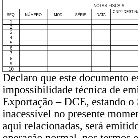
NOTAS FISCAIS
CNPJ DESTIN
SEQ.
NÚMERO
MOD.
SÉRIE
DATA
1
2
3
4
5
6
7
8
9
10
Declaro que
este documento e
impossibilidade técnica de e
Exportação – DCE, estando o
inacessível no presente momen
aqui relacionadas, será emiti
operação normal, nos termos e