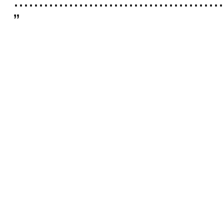
..........................................
”