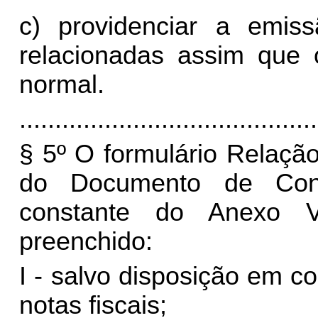
c) providenciar a emis
relacionadas assim que
normal.
..........................................
§ 5º O formulário Relaçã
do Documento de Cont
constante do Anexo V
preenchido:
I - salvo disposição em c
notas fiscais;