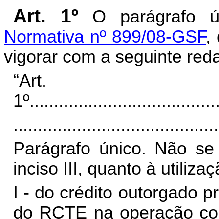
Art. 1º
O parágrafo 
Normativa nº 899/08-GSF
,
vigorar com a seguinte red
“Art.
1º
......................................
..........................................
Parágrafo único. Não se
inciso III, quanto à utilizaç
I - do crédito outorgado pr
do RCTE na operação com