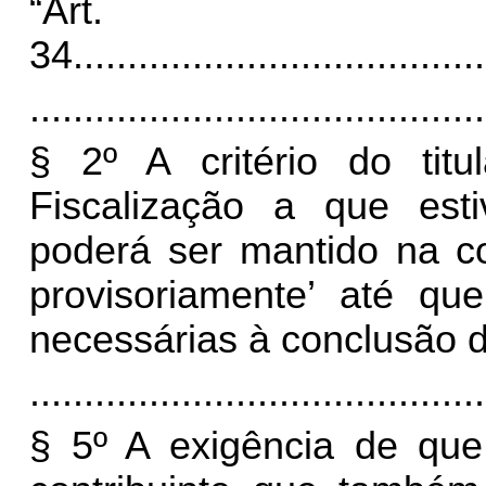
“Art.
34.
.....................................
..........................................
§ 2º A critério do tit
Fiscalização a que estiv
poderá ser mantido na co
provisoriamente’ até qu
necessárias à conclusão d
..........................................
§ 5º A exigência de que