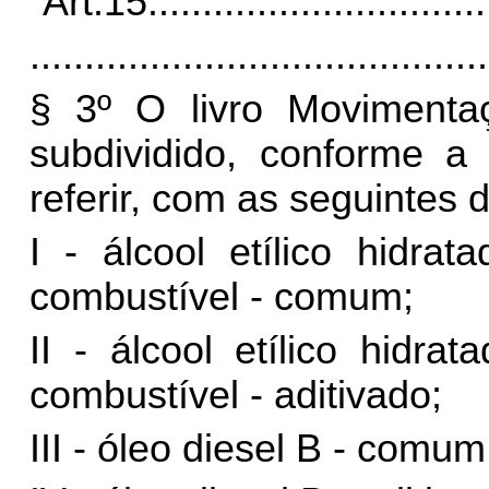
“Art.15
...............................
..........................................
§ 3º O livro Movimenta
subdividido, conforme a
referir, com as seguintes
I - álcool etílico hidrat
combustível - comum;
II - álcool etílico hidra
combustível - aditivado;
III - óleo diesel B - comum