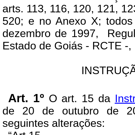
arts. 11
3, 11
6, 12
0, 12
1, 12
52
0; e no Anexo
X; todos
dezembro de 1997,
Regul
Estado de Goiás - RCTE -, 
INSTRUÇÃ
Art. 1º
O art. 15 da
Ins
de 20 de outubro de 2
seguintes alterações: