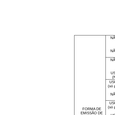
NÃ
NÃ
NÃ
US
(
US
(só 
NÃ
US
(só 
FORMA DE
EMISSÃO DE