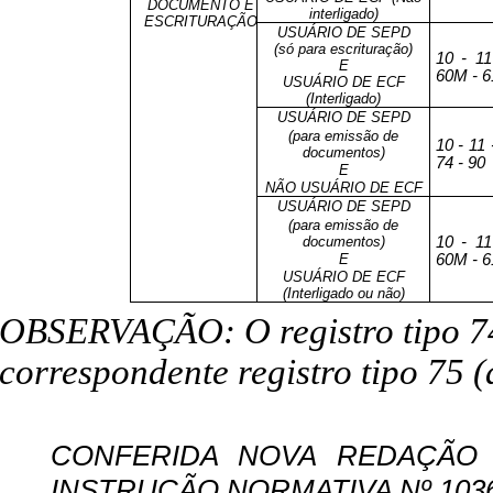
DOCUMENTO E
interligado)
ESCRITURAÇÃO
USUÁRIO DE SEPD
(só para escrituração)
10 - 11
E
60M - 61
USUÁRIO DE ECF
(Interligado)
USUÁRIO DE SEPD
(para emissão de
10 - 11 
documentos)
74 - 90
E
NÃO USUÁRIO DE ECF
USUÁRIO DE SEPD
(para emissão de
documentos)
10 - 11
E
60M - 61
USUÁRIO DE ECF
(Interligado ou não)
OBSERVAÇÃO: O registro tipo 7
correspondente registro tipo 75 (ar
CONFERIDA NOVA REDAÇÃO 
INSTRUÇÃO NORMATIVA Nº 1036, D