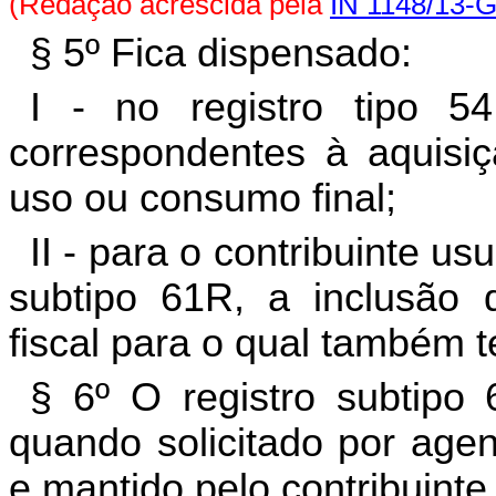
(Redação acrescida pela
IN 1148/13-
§ 5º Fica dispensado:
I - no registro tipo 5
correspondentes à aquisi
uso ou consumo final;
II - para o contribuinte u
subtipo 61R, a inclusão
fiscal para o qual também t
§ 6º O registro subtipo
quando solicitado por agen
e mantido pelo contribuinte