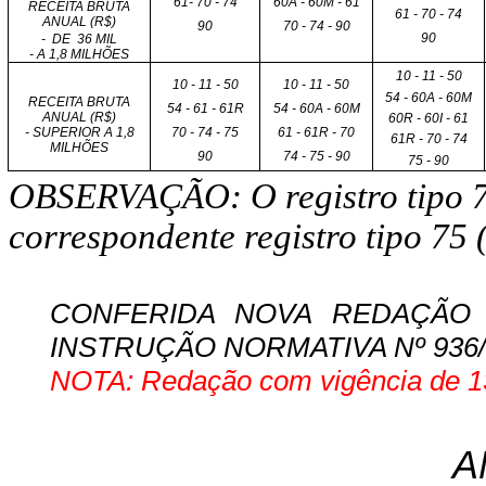
61- 70 - 74
60A - 60M - 61
RECEITA BRUTA
61 - 70 - 74
ANUAL (R$)
90
70 - 74 - 90
90
-
DE
36 MIL
- A 1,8 MILHÕES
10 - 11 - 50
10 - 11 - 50
10 - 11 - 50
54 - 60A - 60M
RECEITA BRUTA
54 - 61 - 61R
54 - 60A - 60M
ANUAL (R$)
60R - 60I - 61
70 - 74 - 75
61 - 61R - 70
- SUPERIOR A 1,8
61R - 70 - 74
MILHÕES
90
74 - 75 - 90
75 - 90
OBSERVAÇÃO: O registro tipo 
correspondente registro tipo 75 (ar
CONFERIDA NOVA REDAÇÃO 
INSTRUÇÃO NORMATIVA Nº 936/09-G
NOTA: Redação com vigência de 13
A