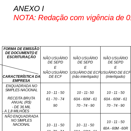
ANEXO I
NOTA: Redação com vigência de 01
FORMA DE EMISSÃO
DE DOCUMENTO E
ESCRITURAÇÃO
NÃO USUÁRIO
NÃO USUÁRIO
NÃO USUÁRIO
DE SEPD
DE SEPD
DE SEPD
E
E
E
NÃO USUÁRIO
USUÁRIO DE ECF
USUÁRIO DE ECF
CARACTERÍSTICA DA
DE ECF
(não interligado)
(interligado)
EMPRESA
ENQUADRADA NO
SIMPLES NACIONAL
10 - 11 - 50
10 - 11- 50
10 - 11 - 50
RECEITA BRUTA
61 - 70 - 74
60A - 60M - 61
60A - 60M - 61
ANUAL (R$)
90
70 - 74 - 90
70 - 74 - 90
- DE 36 MIL
- A 1,8 MILHÕES
NÃO ENQUADRADA
NO
SIMPLES
10 - 11 - 50
NACIONAL
10 - 11 - 50
10 - 11 - 50
60A - 60M - 60R