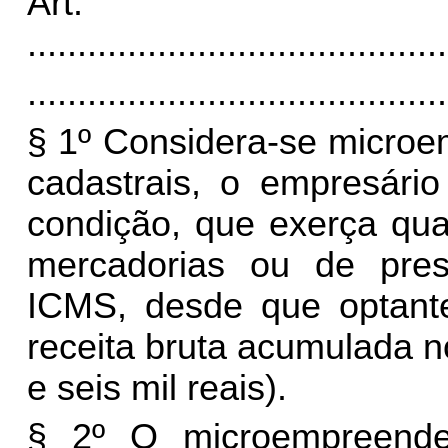
Art
..........................................
..........................................
§ 1º Considera-se microem
cadastrais, o empresário
condição, que exerça qua
mercadorias ou de pres
ICMS, desde que optant
receita bruta acumulada n
e seis mil reais).
§ 2º O microempreended