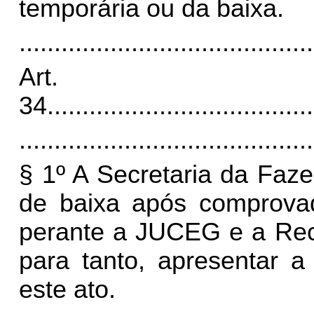
temporária ou da baixa.
..........................................
Art.
34.
.....................................
..........................................
§ 1º A Secretaria da Faz
de baixa após comprovado
perante a JUCEG e a Rece
para tanto, apresentar a
este ato.