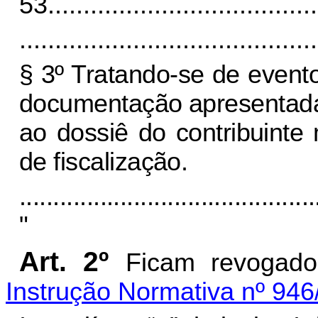
53.
.....................................
..........................................
§ 3º Tratando-se de event
documentação apresentada 
ao dossiê do contribuinte
de fiscalização.
............................................
"
Art. 2º
Ficam revogados
Instrução Normativa nº 94