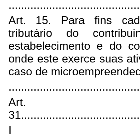
..........................................
Art. 15. Para fins cada
tributário do contrib
estabelecimento e do con
onde este exerce suas at
caso de microempreendedor
..........................................
Art.
31.
.....................................
I