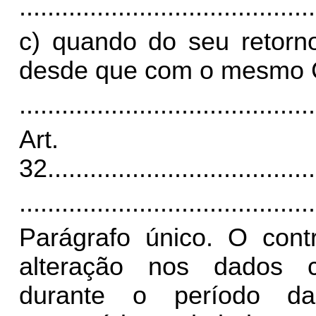
..........................................
c) quando do seu retorno
desde que com o mesmo
..........................................
Art.
32.
.....................................
..........................................
Parágrafo único. O contr
alteração nos dados ca
durante o período da