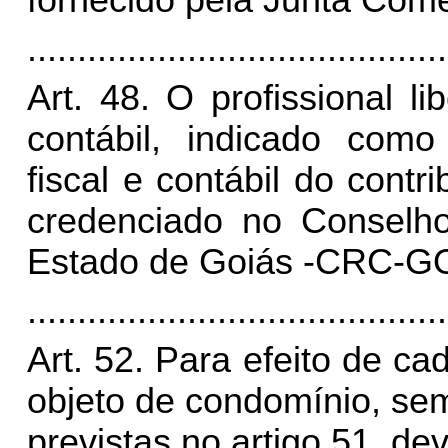
fornecido pela Junta Come
..........................................
Art. 48. O profissional li
contábil, indicado como
fiscal e contábil do contr
credenciado no Conselho
Estado de Goiás -CRC-GO
..........................................
Art. 52.
Para efeito de ca
objeto de condomínio, se
previstas no artigo 51, de