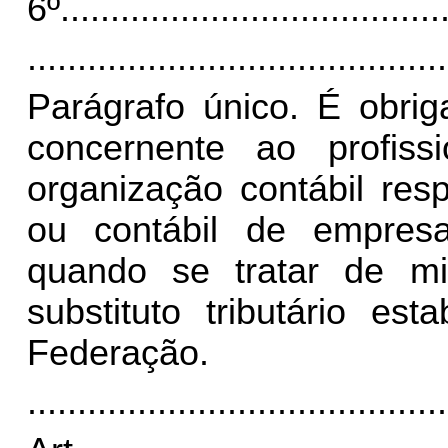
6º
......................................
..........................................
Parágrafo único. É obrig
concernente ao profissi
organização contábil resp
ou contábil de empres
quando se tratar de mi
substituto tributário es
Federação.
..........................................