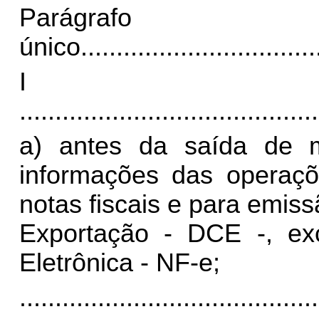
Parágrafo
único.
................................
I
..........................................
a) antes da saída de m
informações das operaç
notas fiscais e para emi
Exportação - DCE -, ex
Eletrônica - NF-e;
..........................................