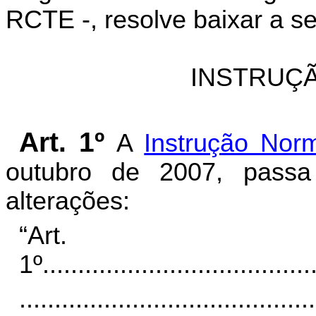
RCTE -, resolve baixar a s
INSTRUÇÃ
Art. 1º
A
Instrução Nor
outubro de 2007, passa
alterações:
“Art.
1º
......................................
..........................................