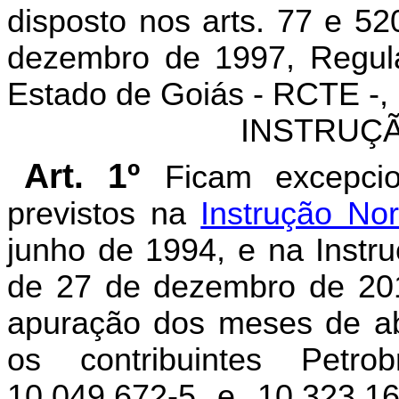
disposto nos arts. 77 e 52
dezembro de 1997, Regula
Estado de Goiás - RCTE -, 
INSTRUÇÃ
Art. 1º
Ficam excepcio
previstos na
Instrução No
junho de 1994, e na Instr
de 27 de dezembro de 201
apuração dos meses de abr
os contribuintes Petro
10.049.672-5 e 10.323.16