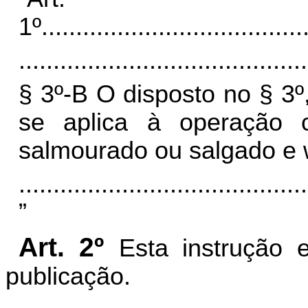
1º
......................................
..........................................
§ 3º-B O disposto no § 3º
se aplica à operação 
salmourado ou salgado e 
..........................................
”
Art. 2º
Esta instrução 
publicação.