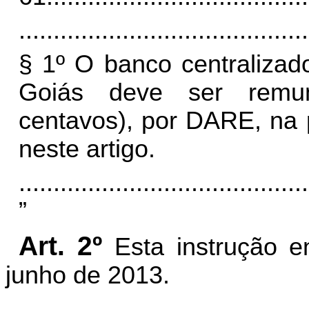
..........................................
§
1
º
O banco centralizad
Goiás deve ser remu
centavos), por DARE, na 
neste artigo.
..........................................
”
Art. 2º
Esta instrução e
junho de 2013.